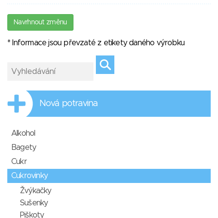
Navrhnout změnu
* Informace jsou převzaté z etikety daného výrobku
Nová potravina
Alkohol
Bagety
Cukr
Cukrovinky
Žvýkačky
Sušenky
Piškoty