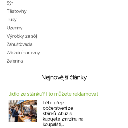
Sýr
Těstoviny
Tuky
Uzeniny
Výrobky ze sóji
Zahušťovadla
Základní suroviny
Zelenina
Nejnovější články
Jídlo ze stánku? I to můžete reklamovat
Léto přeje
občerstvení ze
stánků. Ať už si
kupujete zmrzlinu na
koupališti,…