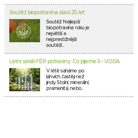
Soutěž biopotravina slaví 25 let
Soutěž Nejlepší
biopotravina roku je
největší a
nejprestižnější
soutěží…
Letní seriál FÉR potraviny: Co pijeme II - VODA
V létě saháme po
lahvích častěji než
jindy. Stolní, minerální,
pramenitá, nebo…