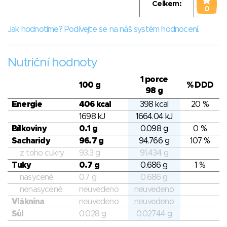
Celkem:
0
Jak hodnotíme? Podívejte se na náš systém hodnocení.
Nutriční hodnoty
1 porce
100 g
% DDD
98 g
Energie
406 kcal
398 kcal
20 %
1698 kJ
1664.04 kJ
Bílkoviny
0.1 g
0.098 g
0 %
Sacharidy
96.7 g
94.766 g
107 %
z toho cukry
93.3 g
91.434 g
Tuky
0.7 g
0.686 g
1 %
nasycené
0.7 g
0.686 g
nenasycené
neuvedeno
neuvedeno
Vláknina
neuvedeno
neuvedeno
Sůl
0.028 g
0.02744 g