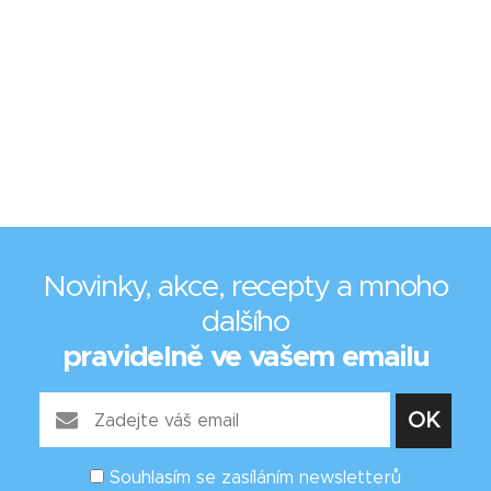
Novinky, akce, recepty a mnoho
dalšího
pravidelně ve vašem emailu
Souhlasím se zasíláním newsletterů