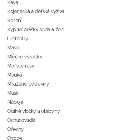
Káva
Kojenecká a dětská výživa
Koření
Kypřící prášky, soda a želé
Luštěniny
Maso
Mléčné výrobky
Mořské řasy
Mouka
Mražené potraviny
Müsli
Nápoje
Obilné vločky a obiloviny
Ochucovadla
Ořechy
Ovoce