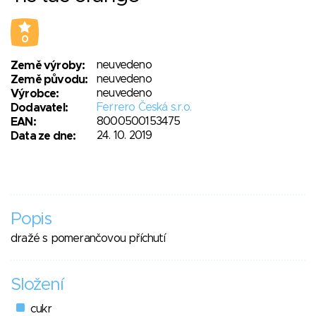
0
neuvedeno
Země výroby:
neuvedeno
Země původu:
neuvedeno
Výrobce:
Ferrero Česká s.r.o.
Dodavatel:
8000500153475
EAN:
24. 10. 2019
Data ze dne:
Popis
dražé s pomerančovou příchutí
Složení
cukr