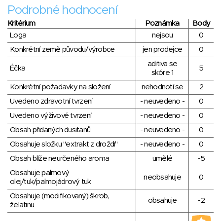
Podrobné hodnocení
Kritérium
Poznámka
Body
Loga
nejsou
0
Konkrétní země původu/výrobce
jen prodejce
0
aditiva se
Éčka
5
skóre 1
Konkrétní požadavky na složení
nehodnotí se
2
Uvedeno zdravotní tvrzení
- neuvedeno -
0
Uvedeno výživové tvrzení
- neuvedeno -
0
Obsah přidaných dusitanů
- neuvedeno -
0
Obsahuje složku "extrakt z droždí"
- neuvedeno -
0
Obsah blíže neurčeného aroma
umělé
-5
Obsahuje palmový
neobsahuje
0
olej/tuk/palmojádrový tuk
Obsahuje (modifikovaný) škrob,
obsahuje
-2
želatinu