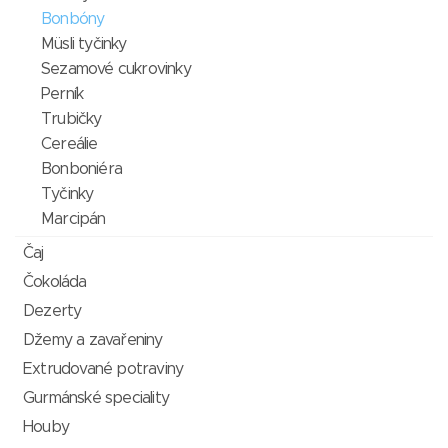
Bonbóny
Müsli tyčinky
Sezamové cukrovinky
Perník
Trubičky
Cereálie
Bonboniéra
Tyčinky
Marcipán
Čaj
Čokoláda
Dezerty
Džemy a zavařeniny
Extrudované potraviny
Gurmánské speciality
Houby