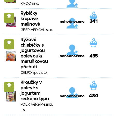
RACIO s.r.o.
Rybičky
13
křupavé
341
nehodnoceno
malinové
GEER MEDICAL s.r.o.
Rýžové
13
chlebíčky s
jogurtovou
polevou a
435
nehodnoceno
meruňkovou
příchutí
CELPO spol. s.r.o.
Kroužky v
12
polevě s
jogurtem
480
nehodnoceno
řeckého typu
POEX Velké Meziříčí,
a.s.