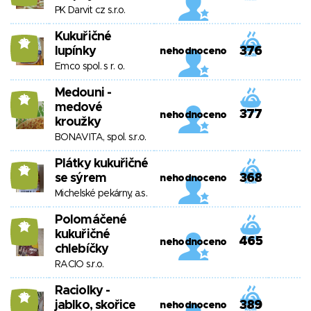
PK Darvit cz s.r.o.
Kukuřičné
13
lupínky
376
nehodnoceno
Emco spol. s r. o.
Medouni -
13
medové
377
nehodnoceno
kroužky
BONAVITA, spol. s.r.o.
Plátky kukuřičné
13
se sýrem
368
nehodnoceno
Michelské pekárny, a.s.
Polomáčené
13
kukuřičné
465
nehodnoceno
chlebíčky
RACIO s.r.o.
Raciolky -
13
jablko, skořice
389
nehodnoceno