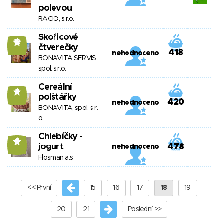
polevou
RACIO, s.r.o.
Skořicové
12
čtverečky
418
nehodnoceno
BONAVITA SERVIS
spol. s.r.o.
Cereální
11
polštářky
420
nehodnoceno
BONAVITA, spol. s r.
o.
Chlebíčky -
11
jogurt
478
nehodnoceno
Flosman a.s.
<< První
15
16
17
18
19
20
21
Poslední >>