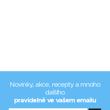
Novinky, akce, recepty a mnoho
dalšího
pravidelně ve vašem emailu