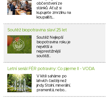
občerstvení ze
stánků. Ať už si
kupujete zmrzlinu na
koupališti,…
Soutěž biopotravina slaví 25 let
Soutěž Nejlepší
biopotravina roku je
největší a
nejprestižnější
soutěží…
Letní seriál FÉR potraviny: Co pijeme II - VODA
V létě saháme po
lahvích častěji než
jindy. Stolní, minerální,
pramenitá, nebo…