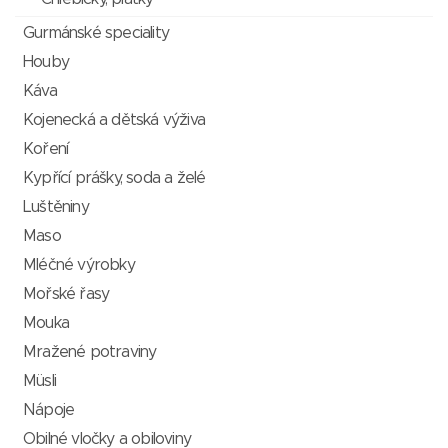
Gurmánské speciality
Houby
Káva
Kojenecká a dětská výživa
Koření
Kypřící prášky, soda a želé
Luštěniny
Maso
Mléčné výrobky
Mořské řasy
Mouka
Mražené potraviny
Müsli
Nápoje
Obilné vločky a obiloviny