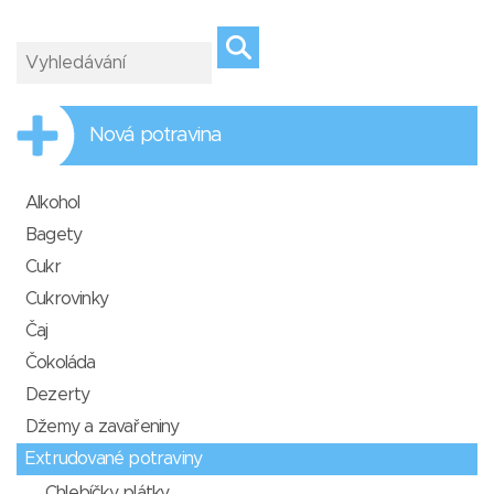
Nová potravina
Alkohol
Bagety
Cukr
Cukrovinky
Čaj
Čokoláda
Dezerty
Džemy a zavařeniny
Extrudované potraviny
Chlebíčky, plátky