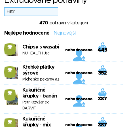
Extrudované potraviny
470
potravin v kategorii
Nejlépe hodnocené
Nejnovější
Chipsy s wasabi
13
445
nehodnoceno
NUHEALTH Jsc.
Křehké plátky
13
sýrové
352
nehodnoceno
Michelské pekárny, a.s.
Kukuřičné
13
křupky - banán
387
nehodnoceno
Petr Krzyžanek
DARVIT
Kukuřičné
13
křupky - mix
387
nehodnoceno