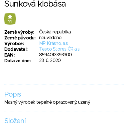
Šunková klobása
14
Česká republika
Země výroby:
neuvedeno
Země původu:
MP Krásno, a.s.
Výrobce:
Tesco Stores ČR a.s.
Dodavatel:
8594013393300
EAN:
23. 6. 2020
Data ze dne:
Popis
Masný výrobek tepelně opracovaný, uzený.
Složení