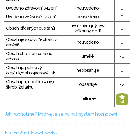
Uvedeno zdravotní tvrzení
- neuvedeno -
0
Uvedeno výživové tvrzení
- neuvedeno -
0
není znám jiný než
Obsah přidaných dusitanů
0
zákonný podíl
Obsahuje složku "extrakt z
- neuvedeno -
0
droždí"
Obsah blíže neurčeného
umělé
-5
aroma
Obsahuje palmový
neobsahuje
0
olej/tuk/palmojádrový tuk
Obsahuje (modifikovaný)
obsahuje
-2
škrob, želatinu
Celkem:
14
Jak hodnotíme? Podívejte se na náš systém hodnocení.