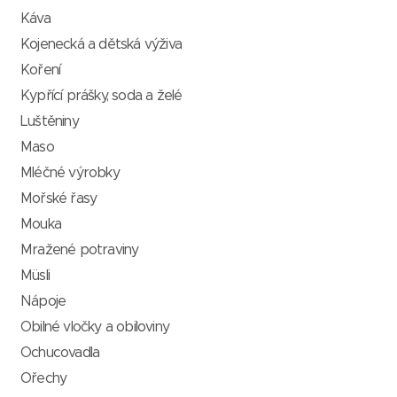
Káva
Kojenecká a dětská výživa
Koření
Kypřící prášky, soda a želé
Luštěniny
Maso
Mléčné výrobky
Mořské řasy
Mouka
Mražené potraviny
Müsli
Nápoje
Obilné vločky a obiloviny
Ochucovadla
Ořechy