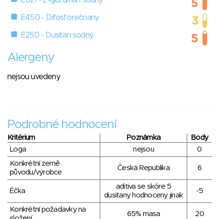
E621 - L-glutaman sodný
E450 - Difosforečnany
E250 - Dusitan sodný
Alergeny
nejsou uvedeny
Podrobné hodnocení
Kritérium
Poznámka
Body
Loga
nejsou
0
Konkrétní země
Česká Republika
6
původu/výrobce
aditiva se skóre 5
Éčka
-5
dusitany hodnoceny jinak
Konkrétní požadavky na
65% masa
20
složení