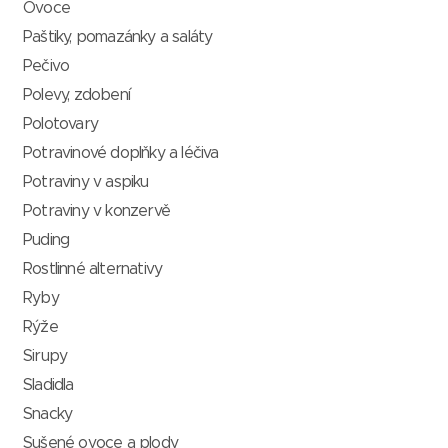
Ovoce
Paštiky, pomazánky a saláty
Pečivo
Polevy, zdobení
Polotovary
Potravinové doplňky a léčiva
Potraviny v aspiku
Potraviny v konzervě
Puding
Rostlinné alternativy
Ryby
Rýže
Sirupy
Sladidla
Snacky
Sušené ovoce a plody