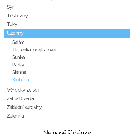
Sýr
Těstoviny
Tuky
Uzeniny
Salám
Tlačenka, prejt a ovar
Šunka
Párky
Slanina
Klobása
Výrobky ze sóji
Zahušťovadla
Základní suroviny
Zelenina
Nejnovější články