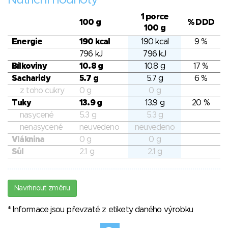
Nutriční hodnoty
1 porce
100 g
% DDD
100 g
Energie
190 kcal
190 kcal
9 %
796 kJ
796 kJ
Bílkoviny
10.8 g
10.8 g
17 %
Sacharidy
5.7 g
5.7 g
6 %
z toho cukry
0 g
0 g
Tuky
13.9 g
13.9 g
20 %
nasycené
5.3 g
5.3 g
nenasycené
neuvedeno
neuvedeno
Vláknina
0 g
0 g
Sůl
2.1 g
2.1 g
Navrhnout změnu
* Informace jsou převzaté z etikety daného výrobku