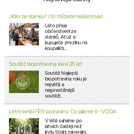
Jídlo ze stánku? I to můžete reklamovat
Léto přeje
občerstvení ze
stánků. Ať už si
kupujete zmrzlinu na
koupališti,…
Soutěž biopotravina slaví 25 let
Soutěž Nejlepší
biopotravina roku je
největší a
nejprestižnější
soutěží…
Letní seriál FÉR potraviny: Co pijeme II - VODA
V létě saháme po
lahvích častěji než
jindy. Stolní, minerální,