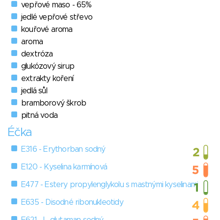
vepřové maso - 65%
jedlé vepřové střevo
kouřové aroma
aroma
dextróza
glukózový sirup
extrakty koření
jedlá sůl
bramborový škrob
pitná voda
Éčka
E316 - Erythorban sodný
E120 - Kyselina karmínová
E477 - Estery propylenglykolu s mastnými kyselinami
E635 - Disodné ribonukleotidy