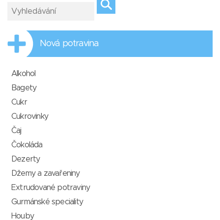
Nová potravina
Alkohol
Bagety
Cukr
Cukrovinky
Čaj
Čokoláda
Dezerty
Džemy a zavařeniny
Extrudované potraviny
Gurmánské speciality
Houby