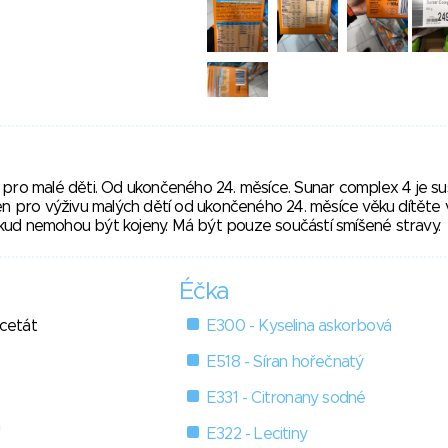
 pro malé děti. Od ukončeného 24. měsíce. Sunar complex 4 je s
en pro výživu malých dětí od ukončeného 24. měsíce věku dítěte
ud nemohou být kojeny. Má být pouze součástí smíšené stravy.
Éčka
acetát
E300 - Kyselina askorbová
E518 - Síran hořečnatý
E331 - Citronany sodné
n
E322 - Lecitiny