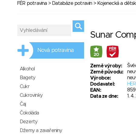
FÉR potravina
>
Databáze potravin
>
Kojenecká a dětsk
Sunar Comp
Nová potravina
20
Švé
Země výroby:
Alkohol
neu
Země původu:
Bagety
neu
Výrobce:
HERO
Dodavatel:
Cukr
859
EAN:
Cukrovinky
1. 4
Data ze dne:
Čaj
Čokoláda
Dezerty
Džemy a zavařeniny