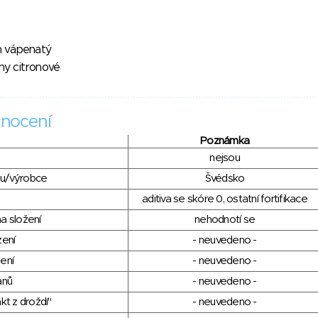
n vápenatý
iny citronové
nocení
Poznámka
nejsou
du/výrobce
Švédsko
aditiva se skóre 0, ostatní fortifikace
a složení
nehodnotí se
zení
- neuvedeno -
ení
- neuvedeno -
anů
- neuvedeno -
kt z droždí"
- neuvedeno -