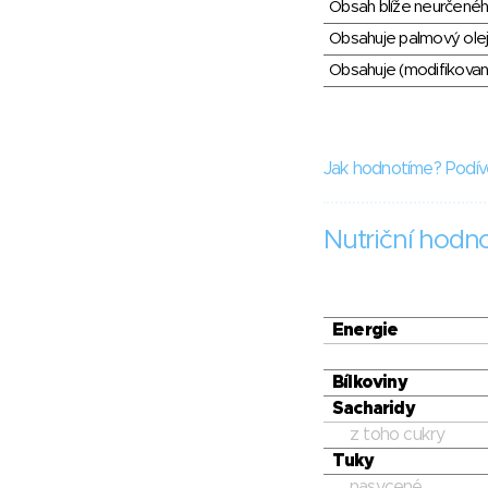
Obsah blíže neurčené
Obsahuje palmový olej
Obsahuje (modifikovaný
Jak hodnotíme? Podív
Nutriční hodn
Energie
Bílkoviny
Sacharidy
z toho cukry
Tuky
nasycené