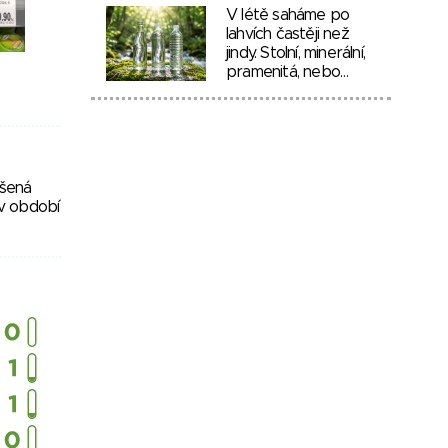
V létě saháme po
lahvích častěji než
jindy. Stolní, minerální,
pramenitá, nebo…
ušená
 v období