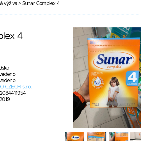
á výživa
> Sunar Complex 4
lex 4
dsko
vedeno
vedeno
 CZECH, s.r.o.
2084411954
. 2019