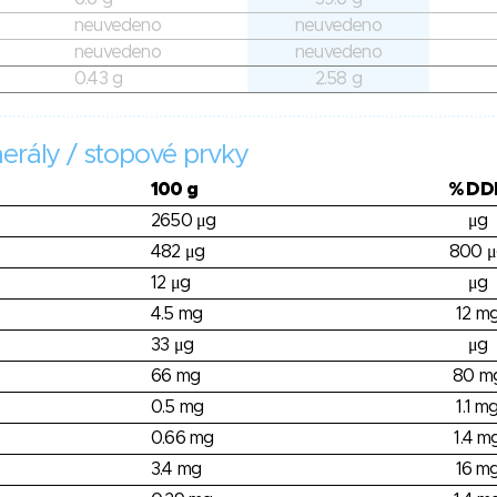
neuvedeno
neuvedeno
neuvedeno
neuvedeno
0.43 g
2.58 g
erály / stopové prvky
100 g
% DD
2650 μg
μg
482 μg
800 μ
12 μg
μg
4.5 mg
12 m
33 μg
μg
66 mg
80 m
0.5 mg
1.1 m
0.66 mg
1.4 m
3.4 mg
16 m