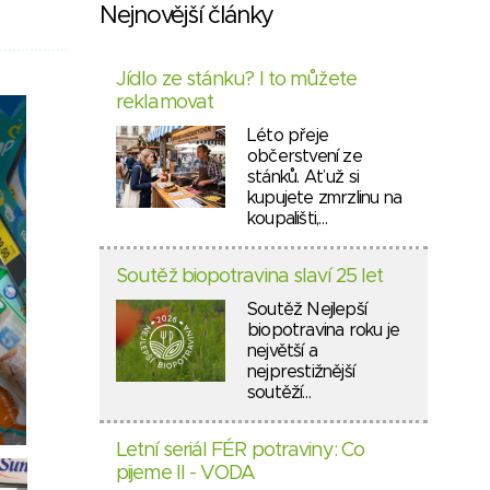
Nejnovější články
Jídlo ze stánku? I to můžete
reklamovat
Léto přeje
občerstvení ze
stánků. Ať už si
kupujete zmrzlinu na
koupališti,…
Soutěž biopotravina slaví 25 let
Soutěž Nejlepší
biopotravina roku je
největší a
nejprestižnější
soutěží…
Letní seriál FÉR potraviny: Co
pijeme II - VODA