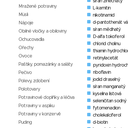
síran zinečnatý
Mražené potraviny
L-karnitin
Müsli
nikotinamid
d-pantothenát v
Nápoje
síran měďnatý
Obilné vločky a obiloviny
D-alfa tokoferol
Ochucovadla
chlorid cholinu
Ořechy
thiamin hydrochlo
Ovoce
retinylacetát
Paštiky, pomazánky a saláty
pyridoxin hydroch
riboflavin
Pečivo
jodid draselný
Polevy, zdobení
síran manganatý
Polotovary
kyselina listová
Potravinové doplňky a léčiva
seleničitan sodný
Potraviny v aspiku
fytomenadion
Potraviny v konzervě
cholekalciferol
d-biotin
Puding