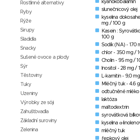
kyanokobalamin
Rostlinné alternativy
slunečnicový olej
Ryby
kyselina dokosah
Rýže
mg / 100 g
Sirupy
Kasein : Syrovátko
100 g
Sladidla
Sodík (NA) - 170 
Snacky
chlor - 350 mg / 
Sušené ovoce a plody
Cholin - 95 mg / 
Sýr
Inositol - 28 mg /
Těstoviny
L-karnitin - 9,0 m
Mléčný tuk - 4.6 g
Tuky
odtučněné mléko
Uzeniny
laktóza
Výrobky ze sóji
maltodextrin
Zahušťovadla
syrovátková bílko
Základní suroviny
kyselina α-linolen
Zelenina
mléčný tuk
řepkový olej