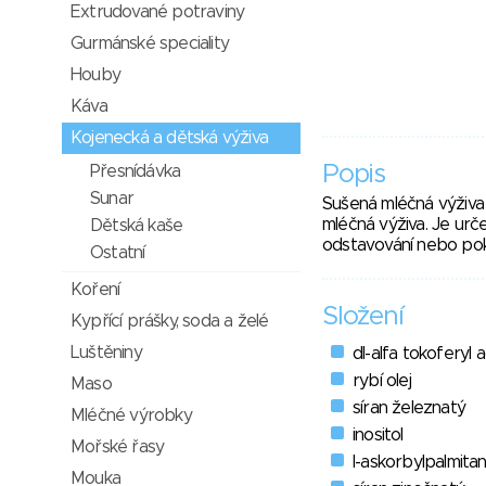
Extrudované potraviny
Gurmánské speciality
Houby
Káva
Kojenecká a dětská výživa
Popis
Přesnídávka
Sunar
Sušená mléčná výživa
mléčná výživa. Je urč
Dětská kaše
odstavování nebo pok
Ostatní
Koření
Složení
Kypřící prášky, soda a želé
Luštěniny
dl-alfa tokoferyl 
rybí olej
Maso
síran železnatý
Mléčné výrobky
inositol
Mořské řasy
l-askorbylpalmita
Mouka