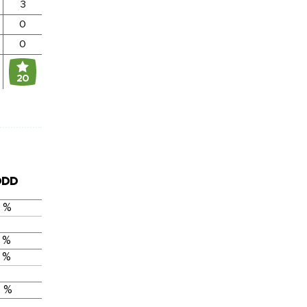
3
0
0
20
DDD
 %
 %
 %
 %