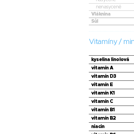
nenasycené
Vláknina
Sůl
Vitamíny / min
kyselina linolová
vitamín A
vitamín D3
vitamín E
vitamín K1
vitamín C
vitamín B1
vitamín B2
niacin