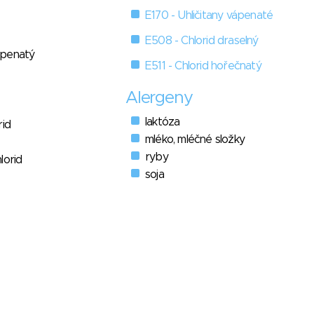
E170 - Uhličitany vápenaté
E508 - Chlorid draselný
ápenatý
E511 - Chlorid hořečnatý
Alergeny
laktóza
rid
mléko, mléčné složky
ryby
lorid
soja