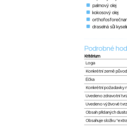
palmový olej
kokosový olej
orthofosforečna
draselná sůl kysel
Podrobné hod
Kritérium
Loga
Konkrétní země půvo
Éčka
Konkrétní požadavky n
Uvedeno zdravotní tvr
Uvedeno výživové tvrz
Obsah přidaných dusit
Obsahuje složku "extra