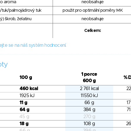
ho aroma
neobsahuje
/tuk/palmojádrový tuk
použit pro optimální poměry MK
) škrob, želatinu
neobsahuje
Celkem:
ejte se na náš systém hodnocení.
oty
1 porce
100 g
% 
600 g
460 kcal
2 761 kcal
22
1925 kJ
11550 kJ
11 g
66 g
17
64 g
384 g
71
45 g
270 g
18 g
108 g
26
6.6 g
39.6 g