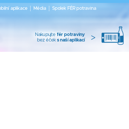
bilní aplikace
Média
Spolek FÉR potravina
Nakupujte
fér potraviny
>
bez éček
s naší aplikací