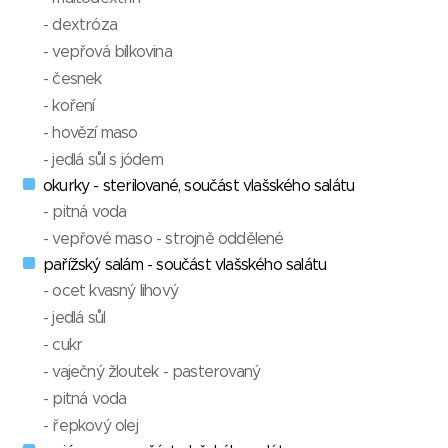
- dextróza
- vepřová bílkovina
- česnek
- koření
- hovězí maso
- jedlá sůl s jódem
okurky - sterilované, součást vlašského salátu
- pitná voda
- vepřové maso - strojně oddělené
pařížský salám - součást vlašského salátu
- ocet kvasný lihový
- jedlá sůl
- cukr
- vaječný žloutek - pasterovaný
- pitná voda
- řepkový olej