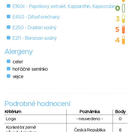
E160c - Paprikový extrakt, Kapsanthin, Kapsorubin
E450 - Difosforečnany
E250 - Dusitan sodný
E211 - Benzoan sodný
Alergeny
celer
hořčičné semínko
vejce
Podrobné hodnocení
Kritérium
Poznámka
Body
Loga
- neuvedeno -
0
Konkrétní země
Česká Republika
6