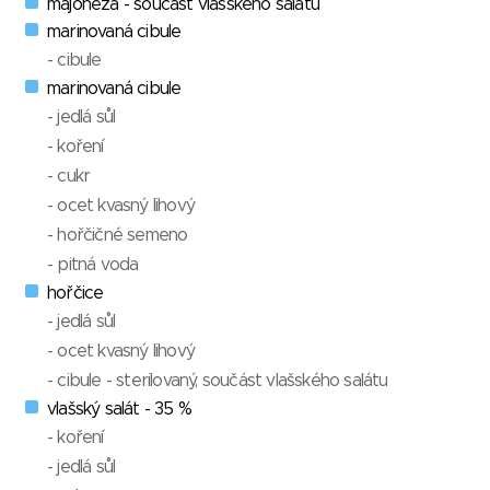
majóneza - součást vlašského salátu
marinovaná cibule
- cibule
marinovaná cibule
- jedlá sůl
- koření
- cukr
- ocet kvasný lihový
- hořčičné semeno
- pitná voda
hořčice
- jedlá sůl
- ocet kvasný lihový
- cibule - sterilovaný, součást vlašského salátu
vlašský salát - 35 %
- koření
- jedlá sůl