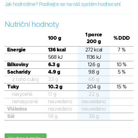
Jak hodnotíme? Podívejte se na náš systém hodnocení.
Nutriční hodnoty
1 porce
100 g
% DDD
200 g
Energie
136 kcal
272 kcal
7 %
568 kJ
1136 kJ
Bílkoviny
6.3 g
12.6 g
10 %
Sacharidy
4.9 g
9.8 g
5 %
z toho cukry
3.3 g
6.6 g
Tuky
10.2 g
20.4 g
15 %
nasycené
1.1 g
2.2 g
nenasycené
neuvedeno
neuvedeno
Vláknina
neuvedeno
neuvedeno
Sůl
1.8 g
3.6 g