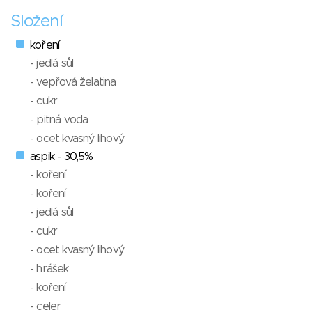
Složení
koření
- jedlá sůl
- vepřová želatina
- cukr
- pitná voda
- ocet kvasný lihový
aspik - 30,5%
- koření
- koření
- jedlá sůl
- cukr
- ocet kvasný lihový
- hrášek
- koření
- celer