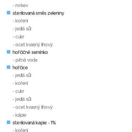
- mrkev
sterilovaná směs zeleniny
- koření
- jedlá sůl
- cukr
- ocet kvasný lihový
hořčičné semínko
- pitná voda
hořčice
- jedlá sůl
- koření
- cukr
- jedlá sůl
- ocet kvasný lihový
- kápie
sterilovaná kapie - 1%
- koření