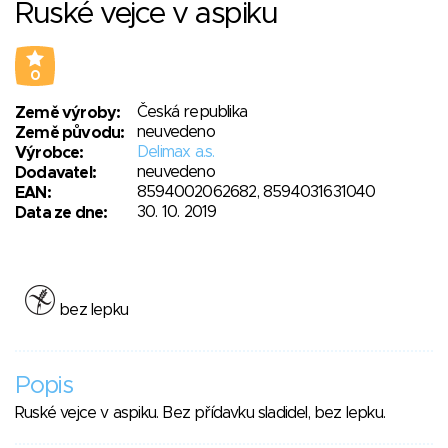
Ruské vejce v aspiku
0
Česká republika
Země výroby:
neuvedeno
Země původu:
Delimax a.s.
Výrobce:
neuvedeno
Dodavatel:
8594002062682, 8594031631040
EAN:
30. 10. 2019
Data ze dne:
bez lepku
Popis
Ruské vejce v aspiku. Bez přídavku sladidel, bez lepku.