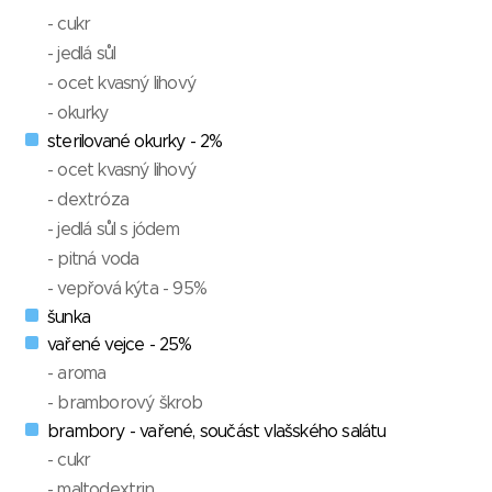
- cukr
- jedlá sůl
- ocet kvasný lihový
- okurky
sterilované okurky - 2%
- ocet kvasný lihový
- dextróza
- jedlá sůl s jódem
- pitná voda
- vepřová kýta - 95%
šunka
vařené vejce - 25%
- aroma
- bramborový škrob
brambory - vařené, součást vlašského salátu
- cukr
- maltodextrin