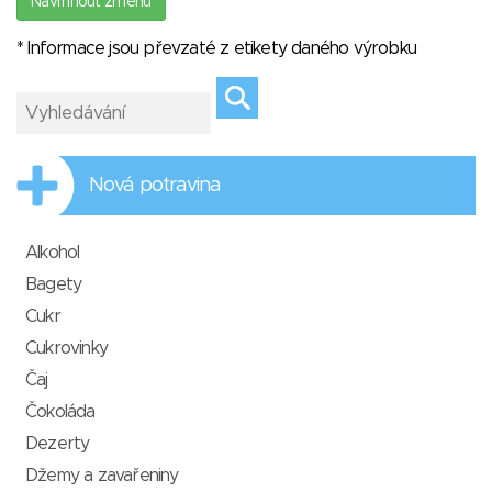
Navrhnout změnu
* Informace jsou převzaté z etikety daného výrobku
Nová potravina
Alkohol
Bagety
Cukr
Cukrovinky
Čaj
Čokoláda
Dezerty
Džemy a zavařeniny