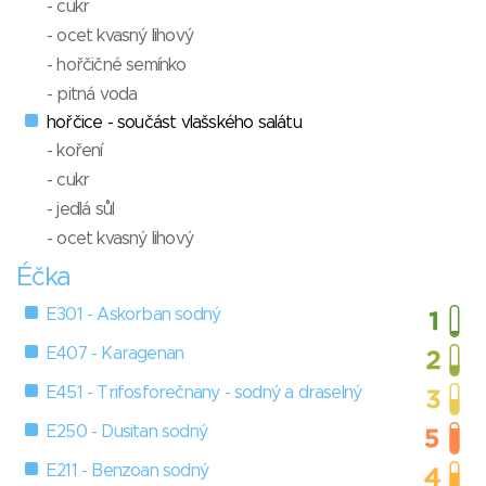
- cukr
- ocet kvasný lihový
- hořčičné semínko
- pitná voda
hořčice - součást vlašského salátu
- koření
- cukr
- jedlá sůl
- ocet kvasný lihový
Éčka
E301 - Askorban sodný
E407 - Karagenan
E451 - Trifosforečnany - sodný a draselný
E250 - Dusitan sodný
E211 - Benzoan sodný