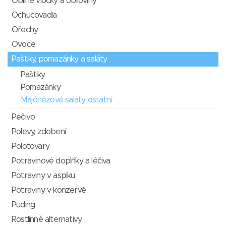
Obilné vločky a obiloviny
Ochucovadla
Ořechy
Ovoce
Paštiky, pomazánky a saláty
Paštiky
Pomazánky
Majónézové saláty, ostatní
Pečivo
Polevy, zdobení
Polotovary
Potravinové doplňky a léčiva
Potraviny v aspiku
Potraviny v konzervě
Puding
Rostlinné alternativy