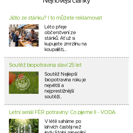
Nejnovější články
Jídlo ze stánku? I to můžete reklamovat
Léto přeje
občerstvení ze
stánků. Ať už si
kupujete zmrzlinu na
koupališti,…
Soutěž biopotravina slaví 25 let
Soutěž Nejlepší
biopotravina roku je
největší a
nejprestižnější
soutěží…
Letní seriál FÉR potraviny: Co pijeme II - VODA
V létě saháme po
lahvích častěji než
jindy. Stolní, minerální,