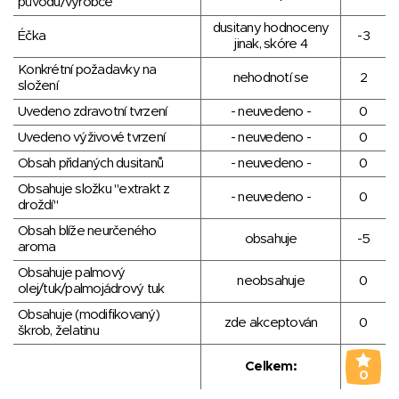
původu/výrobce
dusitany hodnoceny
Éčka
-3
jinak, skóre 4
Konkrétní požadavky na
nehodnotí se
2
složení
Uvedeno zdravotní tvrzení
- neuvedeno -
0
Uvedeno výživové tvrzení
- neuvedeno -
0
Obsah přidaných dusitanů
- neuvedeno -
0
Obsahuje složku "extrakt z
- neuvedeno -
0
droždí"
Obsah blíže neurčeného
obsahuje
-5
aroma
Obsahuje palmový
neobsahuje
0
olej/tuk/palmojádrový tuk
Obsahuje (modifikovaný)
zde akceptován
0
škrob, želatinu
Celkem:
0