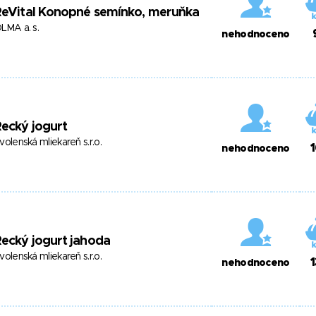
ReVital Konopné semínko, meruňka
LMA a. s.
nehodnoceno
ecký jogurt
volenská mliekareň s.r.o.
nehodnoceno
ecký jogurt jahoda
volenská mliekareň s.r.o.
nehodnoceno