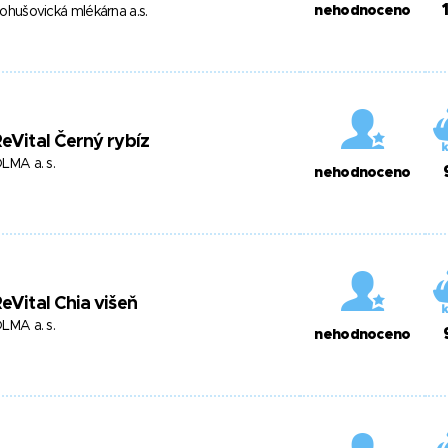
nehodnoceno
ohušovická mlékárna a.s.
eVital Černý rybíz
LMA a. s.
nehodnoceno
eVital Chia višeň
LMA a. s.
nehodnoceno