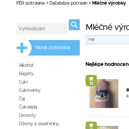
FÉR potravina
>
Databáze potravin
>
Mléčné výrobky
Mléčné výr
Filtr
Nová potravina
Nejlépe hodnocen
Alkohol
Bagety
Cukr
13
K
Cukrovinky
F
Čaj
Čokoláda
Dezerty
Džemy a zavařeniny