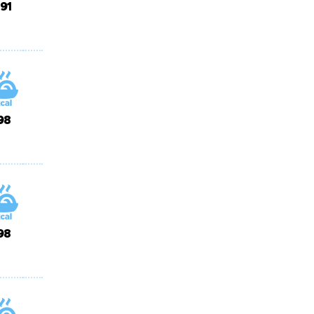
191
98
98