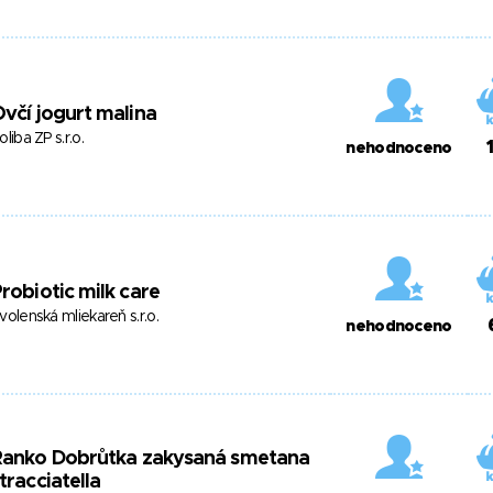
včí jogurt malina
oliba ZP s.r.o.
nehodnoceno
robiotic milk care
volenská mliekareň s.r.o.
nehodnoceno
Ranko Dobrůtka zakysaná smetana
tracciatella