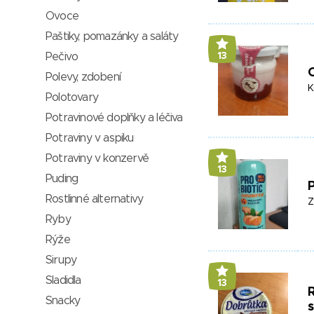
Ovoce
Paštiky, pomazánky a saláty
Pečivo
13
O
Polevy, zdobení
K
Polotovary
Potravinové doplňky a léčiva
Potraviny v aspiku
Potraviny v konzervě
13
Puding
P
Rostlinné alternativy
Z
Ryby
Rýže
Sirupy
Sladidla
13
Snacky
s