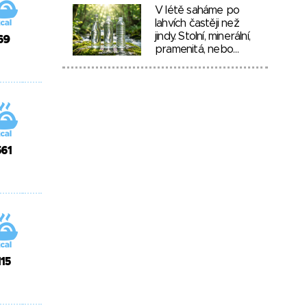
V létě saháme po
lahvích častěji než
jindy. Stolní, minerální,
69
pramenitá, nebo…
561
115