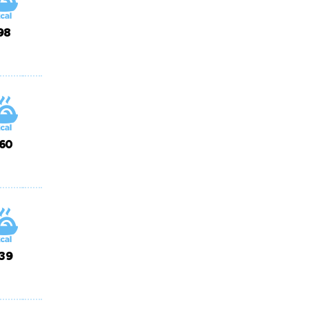
98
160
139