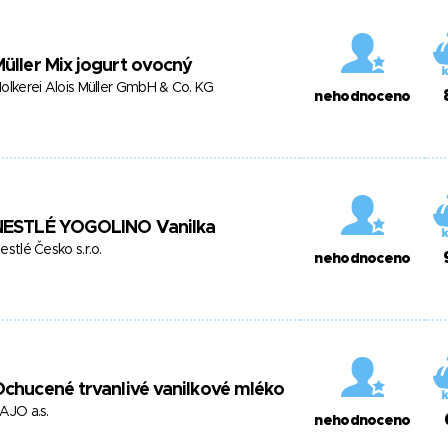
üller Mix jogurt ovocný
olkerei Alois Müller GmbH & Co. KG
nehodnoceno
NESTLÉ YOGOLINO Vanilka
estlé Česko s.r.o.
nehodnoceno
chucené trvanlivé vanilkové mléko
AJO a.s.
nehodnoceno