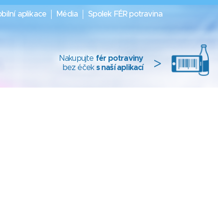
bilní aplikace
Média
Spolek FÉR potravina
Nakupujte
fér potraviny
>
bez éček
s naší aplikací