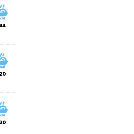
144
120
120