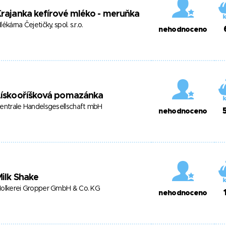
rajanka kefírové mléko - meruňka
lékárna Čejetičky, spol. s.r.o.
nehodnoceno
Lískooříšková pomazánka
entrale Handelsgesellschaft mbH
nehodnoceno
ilk Shake
olkerei Gropper GmbH & Co. KG
nehodnoceno