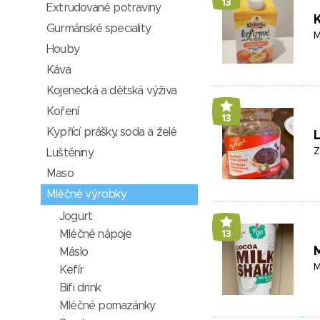
13
Extrudované potraviny
K
Gurmánské speciality
M
Houby
Káva
Kojenecká a dětská výživa
Koření
13
Kypřící prášky, soda a želé
Z
Luštěniny
Maso
Mléčné výrobky
Jogurt
Mléčné nápoje
13
M
Máslo
M
Kefír
Bifi drink
Mléčné pomazánky