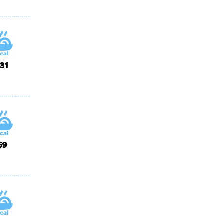
131
69