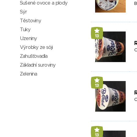
Sušené ovoce a plody
B
Sýr
Těstoviny
Tuky
13
Uzeniny
R
Výrobky ze sóji
O
Zahušťovadla
Základní suroviny
Zelenina
13
R
O
13