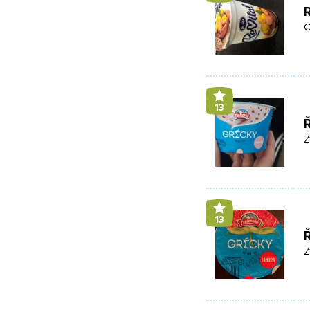
O
13
Ř
Z
13
Ř
Z