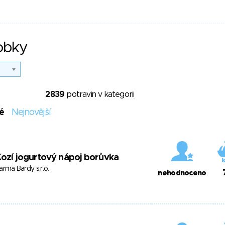
obky
2839
potravin v kategorii
é
Nejnovější
ozí jogurtový nápoj borůvka
arma Bardy s.r.o.
nehodnoceno