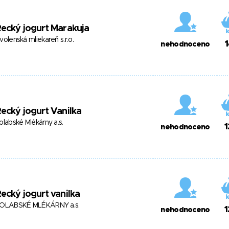
ecký jogurt Marakuja
volenská mliekareň s.r.o.
nehodnoceno
ecký jogurt Vanilka
olabské Mlékárny a.s.
nehodnoceno
ecký jogurt vanilka
OLABSKÉ MLÉKÁRNY a.s.
nehodnoceno