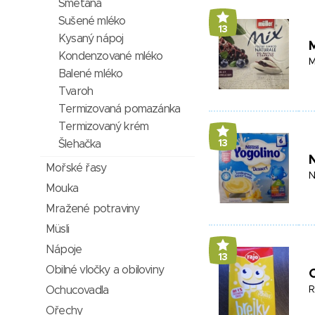
Smetana
Sušené mléko
13
Kysaný nápoj
M
Kondenzované mléko
M
Balené mléko
Tvaroh
Termizovaná pomazánka
Termizovaný krém
Šlehačka
13
Mořské řasy
N
Mouka
Mražené potraviny
Müsli
Nápoje
13
Obilné vločky a obiloviny
O
Ochucovadla
R
Ořechy