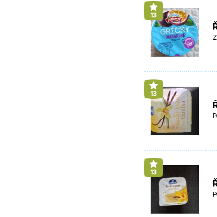
13
Ř
Z
13
Ř
P
13
Ř
P