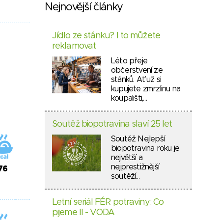
Nejnovější články
Jídlo ze stánku? I to můžete
reklamovat
Léto přeje
občerstvení ze
stánků. Ať už si
kupujete zmrzlinu na
koupališti,…
Soutěž biopotravina slaví 25 let
Soutěž Nejlepší
biopotravina roku je
největší a
nejprestižnější
76
soutěží…
Letní seriál FÉR potraviny: Co
pijeme II - VODA