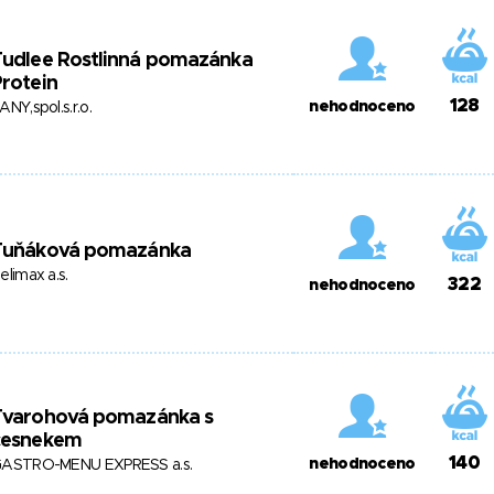
Tudlee Rostlinná pomazánka
rotein
128
nehodnoceno
ANY,spol.s.r.o.
Tuňáková pomazánka
elimax a.s.
322
nehodnoceno
Tvarohová pomazánka s
česnekem
140
nehodnoceno
ASTRO-MENU EXPRESS a.s.