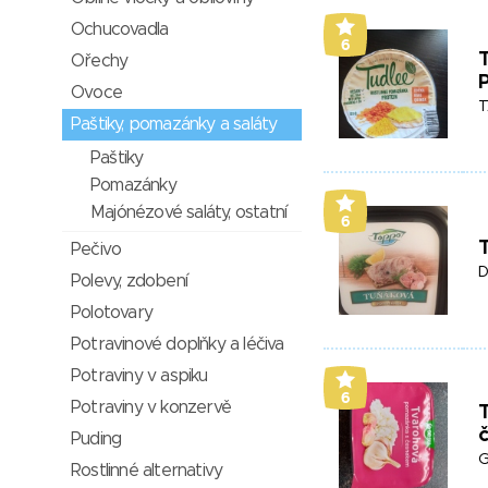
Ochucovadla
6
Ořechy
P
Ovoce
T
Paštiky, pomazánky a saláty
Paštiky
Pomazánky
Majónézové saláty, ostatní
6
Pečivo
D
Polevy, zdobení
Polotovary
Potravinové doplňky a léčiva
Potraviny v aspiku
6
Potraviny v konzervě
Puding
G
Rostlinné alternativy