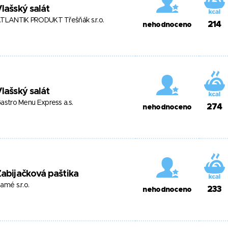
lašský salát
TLANTIK PRODUKT Třešňák s.r.o.
214
nehodnoceno
lašský salát
astro Menu Express a.s.
274
nehodnoceno
abijačková paštika
amé s.r.o.
233
nehodnoceno