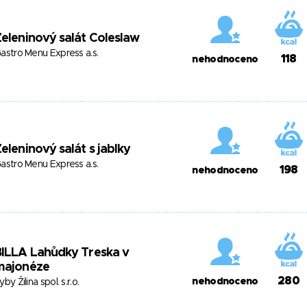
eleninový salát Coleslaw
astro Menu Express a.s.
118
nehodnoceno
eleninový salát s jablky
astro Menu Express a.s.
198
nehodnoceno
ILLA Lahůdky Treska v
majonéze
280
nehodnoceno
yby Žilina spol. s.r.o.