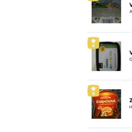
V
A
6
V
G
6
Z
H