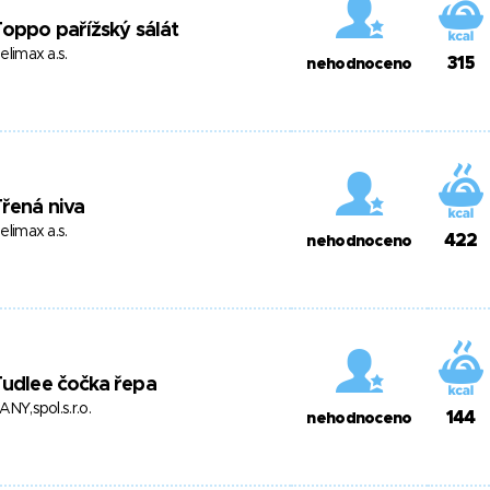
oppo pařížský sálát
elimax a.s.
315
nehodnoceno
řená niva
elimax a.s.
422
nehodnoceno
udlee čočka řepa
ANY,spol.s.r.o.
144
nehodnoceno