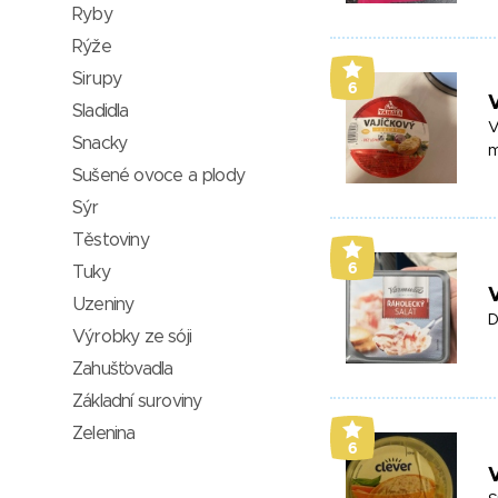
Ryby
Rýže
Sirupy
6
V
Sladidla
V
Snacky
m
Sušené ovoce a plody
Sýr
Těstoviny
6
Tuky
Uzeniny
D
Výrobky ze sóji
Zahušťovadla
Základní suroviny
Zelenina
6
V