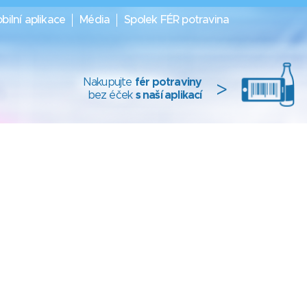
bilní aplikace
Média
Spolek FÉR potravina
Nakupujte
fér potraviny
>
bez éček
s naší aplikací