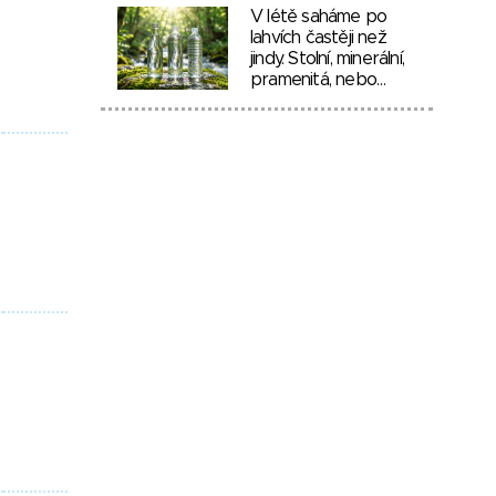
V létě saháme po
lahvích častěji než
jindy. Stolní, minerální,
pramenitá, nebo…