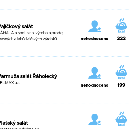
ajíčkový salát
ÁHALA a spol. s r.o. výroba a prodej
222
nehodnoceno
asných a lahůdkářských výrobků
Varmuža salát Řáholecký
ELIMAX a.s.
199
nehodnoceno
lašský salát