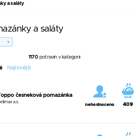
ky a saláty
mazánky a saláty
1170
potravin v kategorii
é
Nejnovější
Toppo česneková pomazánka
elimax a.s.
409
nehodnoceno