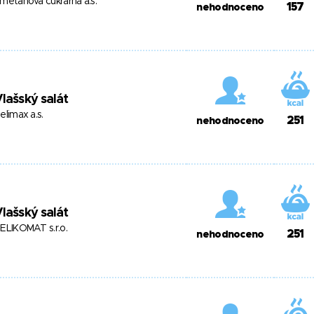
metanová cukrárna a.s.
157
nehodnoceno
lašský salát
elimax a.s.
251
nehodnoceno
lašský salát
ELIKOMAT s.r.o.
251
nehodnoceno