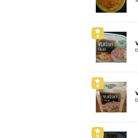
S
6
V
D
6
V
D
6