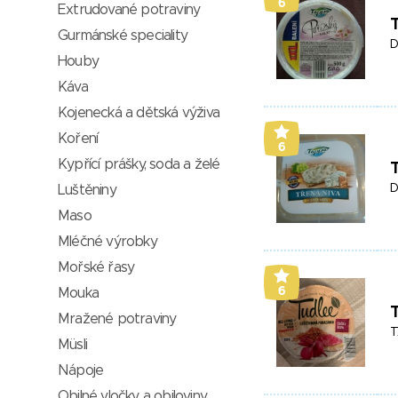
6
Extrudované potraviny
T
Gurmánské speciality
D
Houby
Káva
Kojenecká a dětská výživa
Koření
6
Kypřící prášky, soda a želé
T
D
Luštěniny
Maso
Mléčné výrobky
Mořské řasy
6
Mouka
T
Mražené potraviny
T
Müsli
Nápoje
Obilné vločky a obiloviny