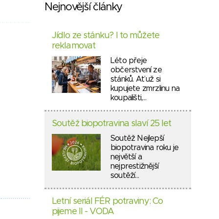
Nejnovější články
Jídlo ze stánku? I to můžete
reklamovat
Léto přeje
občerstvení ze
stánků. Ať už si
kupujete zmrzlinu na
koupališti,…
Soutěž biopotravina slaví 25 let
Soutěž Nejlepší
biopotravina roku je
největší a
nejprestižnější
soutěží…
Letní seriál FÉR potraviny: Co
pijeme II - VODA