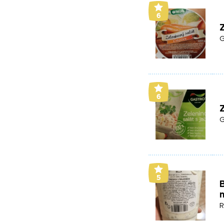
6
Z
G
6
Z
G
5
B
R