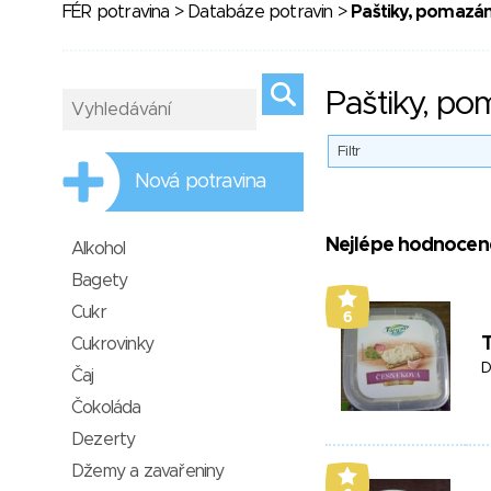
FÉR potravina
>
Databáze potravin
>
Paštiky, pomazán
Paštiky, po
Filtr
Nová potravina
Nejlépe hodnocen
Alkohol
Bagety
Cukr
6
Cukrovinky
D
Čaj
Čokoláda
Dezerty
Džemy a zavařeniny