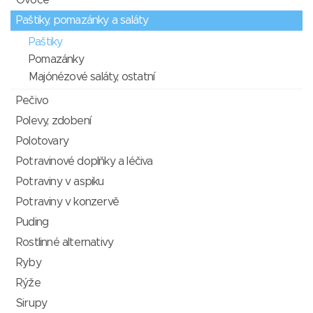
Paštiky, pomazánky a saláty
Paštiky
Pomazánky
Majónézové saláty, ostatní
Pečivo
Polevy, zdobení
Polotovary
Potravinové doplňky a léčiva
Potraviny v aspiku
Potraviny v konzervě
Puding
Rostlinné alternativy
Ryby
Rýže
Sirupy