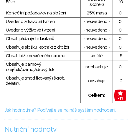
Éčka
-10
skóre 6
Konkrétní požadavky na složení
25% masa
0
Uvedeno zdravotní tvrzení
- neuvedeno -
0
Uvedeno výživové tvrzení
- neuvedeno -
0
Obsah přidaných dusitanů
- neuvedeno -
0
Obsahuje složku "extrakt z droždí"
- neuvedeno -
0
Obsah blíže neurčeného aroma
umělé
-5
Obsahuje palmový
neobsahuje
0
olej/tuk/palmojádrový tuk
Obsahuje (modifikovaný) škrob,
obsahuje
-2
želatinu
Celkem:
-11
Jak hodnotíme? Podívejte se na náš systém hodnocení.
Nutriční hodnoty