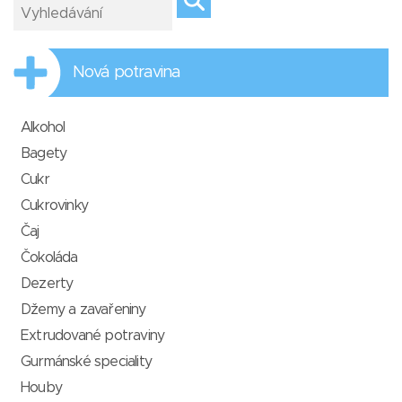
Nová potravina
Alkohol
Bagety
Cukr
Cukrovinky
Čaj
Čokoláda
Dezerty
Džemy a zavařeniny
Extrudované potraviny
Gurmánské speciality
Houby