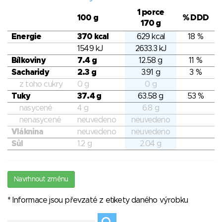
1 porce
100 g
% DDD
170 g
Energie
370 kcal
629 kcal
18 %
1549 kJ
2633.3 kJ
Bílkoviny
7.4 g
12.58 g
11 %
Sacharidy
2.3 g
3.91 g
3 %
z toho cukry
0 g
0 g
Tuky
37.4 g
63.58 g
53 %
nasycené
4 g
6.8 g
nenasycené
neuvedeno
neuvedeno
Vláknina
neuvedeno
neuvedeno
Sůl
1.2 g
2.04 g
Navrhnout změnu
* Informace jsou převzaté z etikety daného výrobku