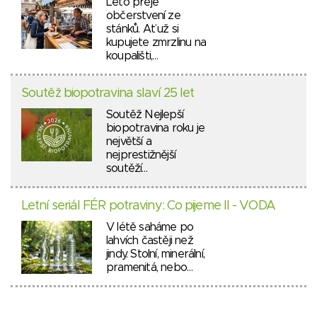
Léto přeje
občerstvení ze
stánků. Ať už si
kupujete zmrzlinu na
koupališti,…
Soutěž biopotravina slaví 25 let
Soutěž Nejlepší
biopotravina roku je
největší a
nejprestižnější
soutěží…
Letní seriál FÉR potraviny: Co pijeme II - VODA
V létě saháme po
lahvích častěji než
jindy. Stolní, minerální,
pramenitá, nebo…