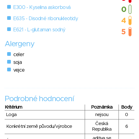
E300 - Kyselina askorbová
E635 - Disodné ribonukleotidy
E621 - L-glutaman sodný
Alergeny
celer
soja
vejce
Podrobné hodnocení
Kritérium
Poznámka
Body
Loga
nejsou
0
Česká
Konkrétní země původu/výrobce
6
Republika
aditiva se