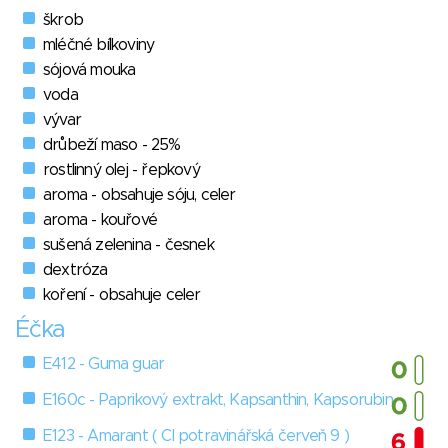
škrob
mléčné bílkoviny
sójová mouka
voda
vývar
drůbeží maso - 25%
rostlinný olej - řepkový
aroma - obsahuje sóju, celer
aroma - kouřové
sušená zelenina - česnek
dextróza
koření - obsahuje celer
Éčka
E412 - Guma guar
E160c - Paprikový extrakt, Kapsanthin, Kapsorubin
E123 - Amarant ( Cl potravinářská červeň 9 )