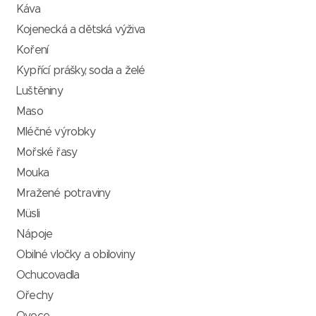
Káva
Kojenecká a dětská výživa
Koření
Kypřící prášky, soda a želé
Luštěniny
Maso
Mléčné výrobky
Mořské řasy
Mouka
Mražené potraviny
Müsli
Nápoje
Obilné vločky a obiloviny
Ochucovadla
Ořechy
Ovoce