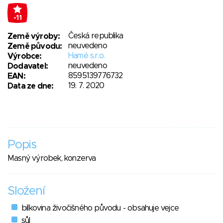
-11
Česká republika
Země výroby:
neuvedeno
Země původu:
Hamé s.r.o.
Výrobce:
neuvedeno
Dodavatel:
8595139776732
EAN:
19. 7. 2020
Data ze dne:
Popis
Masný výrobek, konzerva
Složení
bílkovina živočišného původu - obsahuje vejce
sůl