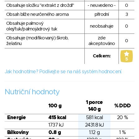
Obsahuje složku "extrakt z droždí"
- neuvedeno -
0
Obsah blíže neurčeného aroma
přírodní
3
Obsahuje palmový
neobsahuje
0
olej/tuk/palmojádrový tuk
Obsahuje (modifikovaný) škrob,
zde
0
želatinu
akceptováno
Celkem:
5
Jak hodnotíme? Podívejte se na náš systém hodnocení.
Nutriční hodnoty
1 porce
100 g
% DDD
140 g
Energie
415 kcal
581 kcal
20 %
1737 kJ
2431.8 kJ
Bílkoviny
0.8 g
1.12 g
1 %