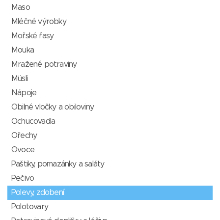
Maso
Mléčné výrobky
Mořské řasy
Mouka
Mražené potraviny
Müsli
Nápoje
Obilné vločky a obiloviny
Ochucovadla
Ořechy
Ovoce
Paštiky, pomazánky a saláty
Pečivo
Polevy, zdobení
Polotovary