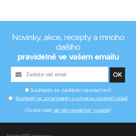
Novinky, akce, recepty a mnoho
dalšího
pravidelně ve vašem emailu
Souhlasím se zasíláním newsletterů
Souhlasím se zpracováním a ochranou osobních údajů
Chcete vidět
jak náš newsletter vypadá
?