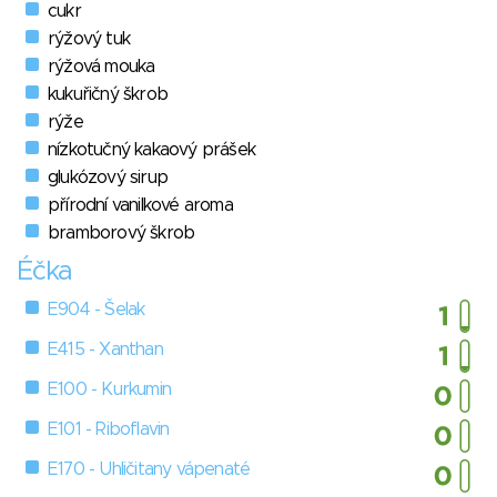
cukr
rýžový tuk
rýžová mouka
kukuřičný škrob
rýže
nízkotučný kakaový prášek
glukózový sirup
přírodní vanilkové aroma
bramborový škrob
Éčka
E904 - Šelak
E415 - Xanthan
E100 - Kurkumin
E101 - Riboflavin
E170 - Uhličitany vápenaté