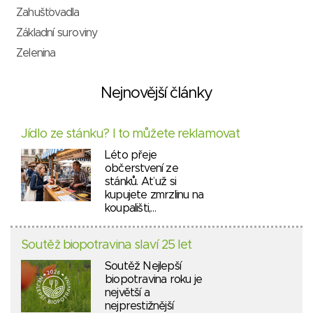
Zahušťovadla
Základní suroviny
Zelenina
Nejnovější články
Jídlo ze stánku? I to můžete reklamovat
Léto přeje
občerstvení ze
stánků. Ať už si
kupujete zmrzlinu na
koupališti,…
Soutěž biopotravina slaví 25 let
Soutěž Nejlepší
biopotravina roku je
největší a
nejprestižnější