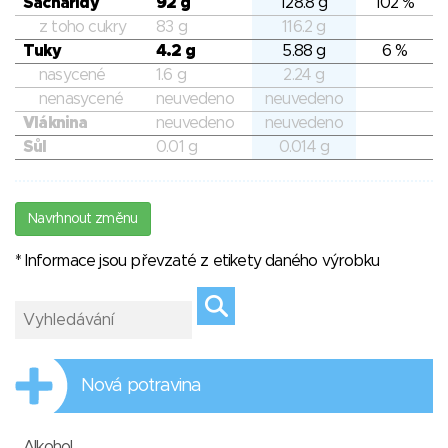
Sacharidy
92 g
128.8 g
102 %
z toho cukry
83 g
116.2 g
Tuky
4.2 g
5.88 g
6 %
nasycené
1.6 g
2.24 g
nenasycené
neuvedeno
neuvedeno
Vláknina
neuvedeno
neuvedeno
Sůl
0.01 g
0.014 g
Navrhnout změnu
* Informace jsou převzaté z etikety daného výrobku
Nová potravina
Alkohol