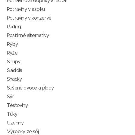
Potravinové doplňky a léčiva
Potraviny v aspiku
Potraviny v konzervě
Puding
Rostlinné alternativy
Ryby
Rýže
Sirupy
Sladidla
Snacky
Sušené ovoce a plody
Sýr
Těstoviny
Tuky
Uzeniny
Výrobky ze sóji