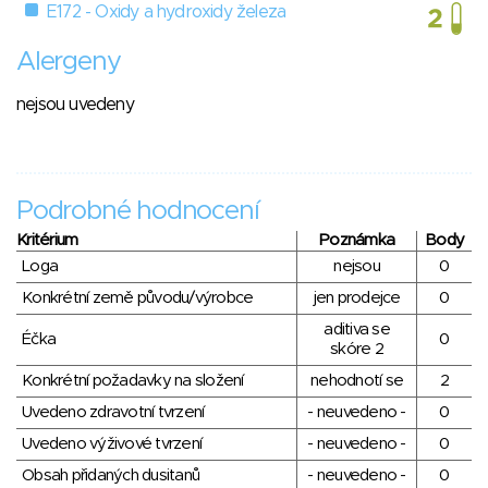
E172 - Oxidy a hydroxidy železa
Alergeny
nejsou uvedeny
Podrobné hodnocení
Kritérium
Poznámka
Body
Loga
nejsou
0
Konkrétní země původu/výrobce
jen prodejce
0
aditiva se
Éčka
0
skóre 2
Konkrétní požadavky na složení
nehodnotí se
2
Uvedeno zdravotní tvrzení
- neuvedeno -
0
Uvedeno výživové tvrzení
- neuvedeno -
0
Obsah přidaných dusitanů
- neuvedeno -
0