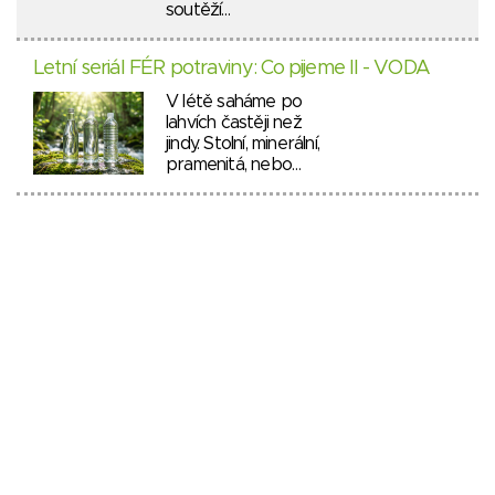
soutěží…
Letní seriál FÉR potraviny: Co pijeme II - VODA
V létě saháme po
lahvích častěji než
jindy. Stolní, minerální,
pramenitá, nebo…