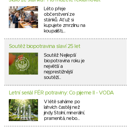
Jídlo ze stánku? I to můžete reklamovat
Léto přeje
občerstvení ze
stánků. Ať už si
kupujete zmrzlinu na
koupališti,…
Soutěž biopotravina slaví 25 let
Soutěž Nejlepší
biopotravina roku je
největší a
nejprestižnější
soutěží…
Letní seriál FÉR potraviny: Co pijeme II - VODA
V létě saháme po
lahvích častěji než
jindy. Stolní, minerální,
pramenitá, nebo…