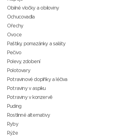
Obilné vločky a obiloviny
Ochucovadla
Ořechy
Ovoce
Paštiky, pomazánky a saláty
Pečivo
Polevy, zdobení
Polotovary
Potravinové doplňky a léčiva
Potraviny v aspiku
Potraviny v konzervě
Puding
Rostlinné alternativy
Ryby
Rýže