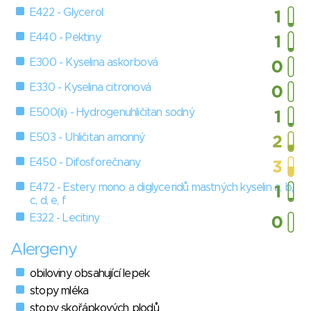
E422 - Glycerol
E440 - Pektiny
E300 - Kyselina askorbová
E330 - Kyselina citronová
E500(ii) - Hydrogenuhličitan sodný
E503 - Uhličitan amonný
E450 - Difosforečnany
E472 - Estery mono a diglyceridů mastných kyselin a, b,
c, d, e, f
E322 - Lecitiny
Alergeny
obiloviny obsahující lepek
stopy mléka
stopy skořápkových plodů