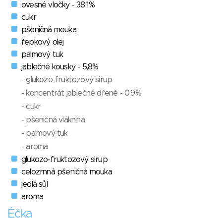
ovesné vločky - 38.1%
cukr
pšeničná mouka
řepkový olej
palmový tuk
jablečné kousky - 5,8%
- glukozo-fruktozový sirup
- koncentrát jablečné dřeně - 0,9%
- cukr
- pšeničná vláknina
- palmový tuk
- aroma
glukozo-fruktozový sirup
celozrnná pšeničná mouka
jedlá sůl
aroma
Éčka