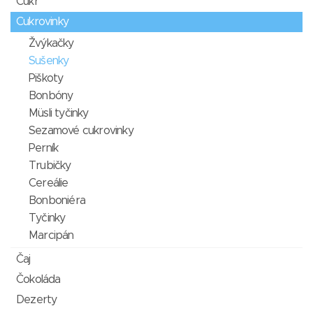
Cukr
Cukrovinky
Žvýkačky
Sušenky
Piškoty
Bonbóny
Müsli tyčinky
Sezamové cukrovinky
Perník
Trubičky
Cereálie
Bonboniéra
Tyčinky
Marcipán
Čaj
Čokoláda
Dezerty