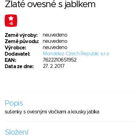
Zlaté ovesné s jablkem
-6
neuvedeno
Země výroby:
neuvedeno
Země původu:
neuvedeno
Výrobce:
Mondelez Czech Republic s.r.o
Dodavatel:
7622210651952
EAN:
27. 2. 2017
Data ze dne:
Popis
sušenky s ovesnými vločkami a kousky jablka
Složení