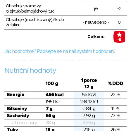
Obsahuje palmový
je
-2
olej/tuk/palmojádrový tuk
Obsahuje (modifikovaný) škrob,
- neuvedeno -
0
želatinu
Celkem:
-6
Jak hodnotíme? Podívejte se na náš systém hodnocení.
Nutriční hodnoty
1 porce
100 g
% DDD
12 g
Energie
466 kcal
56 kcal
22 %
1951 kJ
234.12 kJ
Bílkoviny
7 g
0.84 g
11 %
Sacharidy
66 g
7.92 g
73 %
z toho cukry
28 g
3.36 g
Tuky
18 g
2.16 g
26 %