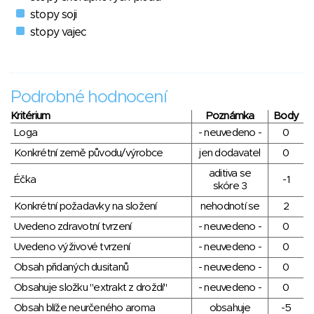
stopy soji
stopy vajec
Podrobné hodnocení
Kritérium
Poznámka
Body
Loga
- neuvedeno -
0
Konkrétní země původu/výrobce
jen dodavatel
0
aditiva se
Éčka
-1
skóre 3
Konkrétní požadavky na složení
nehodnotí se
2
Uvedeno zdravotní tvrzení
- neuvedeno -
0
Uvedeno výživové tvrzení
- neuvedeno -
0
Obsah přidaných dusitanů
- neuvedeno -
0
Obsahuje složku "extrakt z droždí"
- neuvedeno -
0
Obsah blíže neurčeného aroma
obsahuje
-5