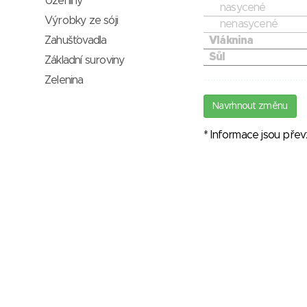
Uzeniny
nasycené
Výrobky ze sóji
nenasycené
Zahušťovadla
Vláknina
Sůl
Základní suroviny
Zelenina
Navrhnout změnu
* Informace jsou pře