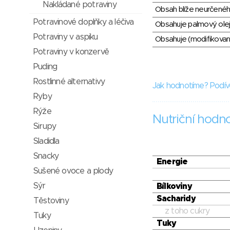
Nakládané potraviny
Obsah blíže neurčené
Potravinové doplňky a léčiva
Obsahuje palmový olej
Potraviny v aspiku
Obsahuje (modifikovaný
Potraviny v konzervě
Puding
Rostlinné alternativy
Jak hodnotíme? Podív
Ryby
Rýže
Nutriční hodn
Sirupy
Sladidla
Snacky
Energie
Sušené ovoce a plody
Sýr
Bílkoviny
Sacharidy
Těstoviny
z toho cukry
Tuky
Tuky