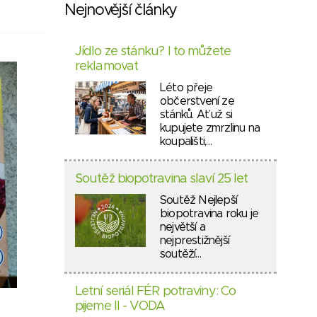
Nejnovější články
Jídlo ze stánku? I to můžete
reklamovat
Léto přeje
občerstvení ze
stánků. Ať už si
kupujete zmrzlinu na
koupališti,…
Soutěž biopotravina slaví 25 let
Soutěž Nejlepší
biopotravina roku je
největší a
nejprestižnější
soutěží…
Letní seriál FÉR potraviny: Co
pijeme II - VODA