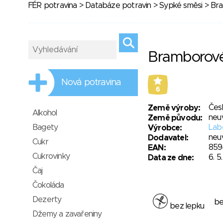
FÉR potravina
>
Databáze potravin
>
Sypké směsi
> Bra
Bramborové
Nová potravina
6
Čes
Země výroby:
Alkohol
neu
Země původu:
Bagety
Labe
Výrobce:
neu
Dodavatel:
Cukr
859
EAN:
Cukrovinky
6. 5
Data ze dne:
Čaj
Čokoláda
Dezerty
be
bez lepku
Džemy a zavařeniny