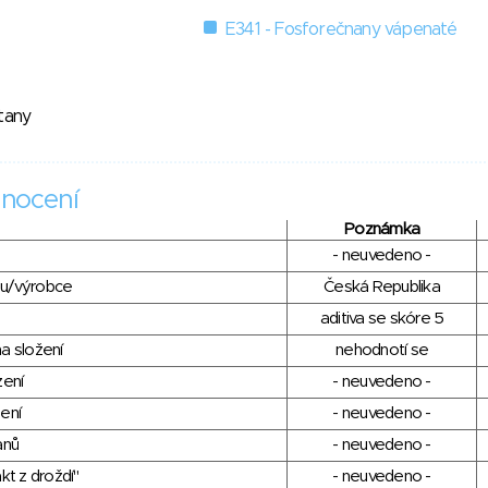
E341 - Fosforečnany vápenaté
itany
nocení
Poznámka
- neuvedeno -
du/výrobce
Česká Republika
aditiva se skóre 5
a složení
nehodnotí se
zení
- neuvedeno -
ení
- neuvedeno -
anů
- neuvedeno -
kt z droždí"
- neuvedeno -