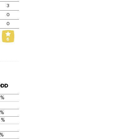
3
0
0
6
DDD
 %
 %
 %
 %