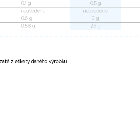
0.1 g
0.5 g
neuvedeno
neuvedeno
0.6 g
3 g
0.58 g
2.9 g
vzaté z etikety daného výrobku