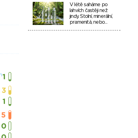
V létě saháme po
lahvích častěji než
jindy. Stolní, minerální,
pramenitá, nebo…
h