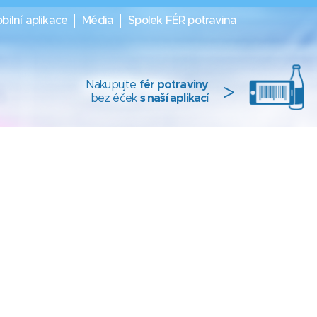
bilní aplikace
Média
Spolek FÉR potravina
Nakupujte
fér potraviny
>
bez éček
s naší aplikací