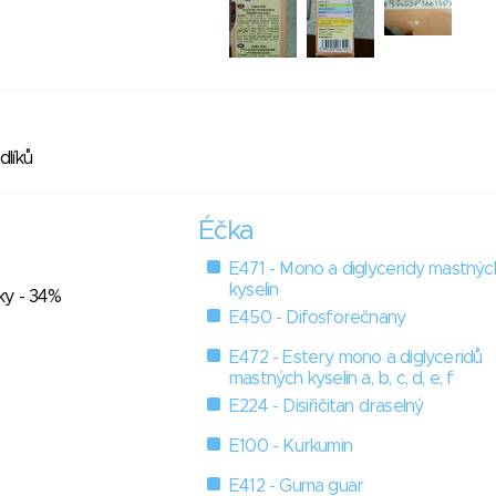
dlíků
Éčka
E471 - Mono a diglyceridy mastnýc
kyselin
ky - 34%
E450 - Difosforečnany
E472 - Estery mono a diglyceridů
mastných kyselin a, b, c, d, e, f
E224 - Disiřičitan draselný
E100 - Kurkumin
E412 - Guma guar