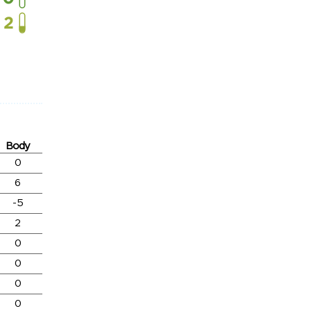
Body
0
6
-5
2
0
0
0
0