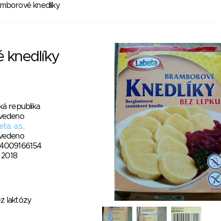
mborové knedlíky
 knedlíky
ká republika
vedeno
ta, a.s.,
vedeno
4009166154
. 2018
z laktózy