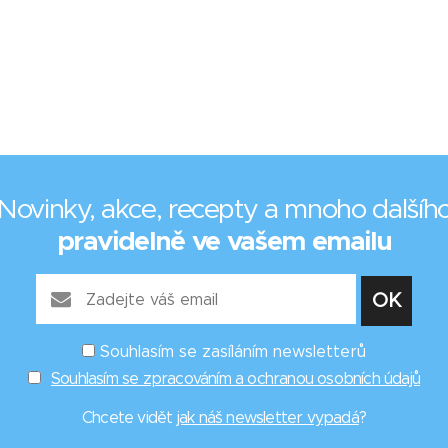
Novinky, akce, recepty a mnoho dalšíh
pravidelně ve vašem emailu
Souhlasím se zasíláním newsletterů
Souhlasím se zpracováním a ochranou osobních údajů
Chcete vidět
jak náš newsletter vypadá
?