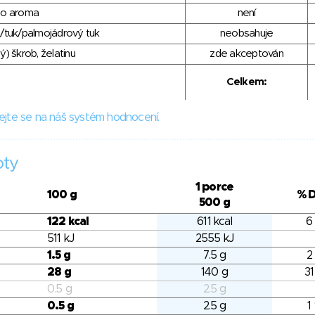
ho aroma
není
/tuk/palmojádrový tuk
neobsahuje
) škrob, želatinu
zde akceptován
Celkem:
ejte se na náš systém hodnocení.
oty
1 porce
100 g
% 
500 g
122 kcal
611 kcal
6
511 kJ
2555 kJ
1.5 g
7.5 g
2
28 g
140 g
31
0.5 g
2.5 g
0.5 g
2.5 g
1