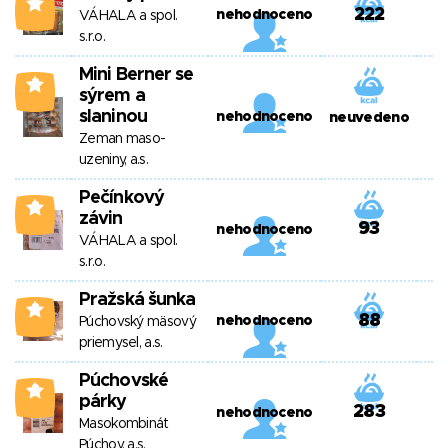
3
222
nehodnoceno
VÁHALA a spol.
s.r.o.
Mini Berner se
3
sýrem a
slaninou
nehodnoceno
neuvedeno
Zeman maso-
uzeniny, a.s.
Pečínkový
3
závin
93
nehodnoceno
VÁHALA a spol.
s.r.o.
Pražská šunka
3
88
nehodnoceno
Púchovský mäsový
priemysel, a.s.
Púchovské
3
párky
283
nehodnoceno
Masokombinát
Púchov, a.s.