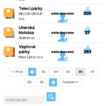
Telecí párky
3
300
nehodnoceno
MECOM GROUP
s.r.o.
Uherská
3
klobása
37
nehodnoceno
Skaličan a.s
Vepřové
3
párky
293
nehodnoceno
Maso Liptov s.r.o.
<< První
83
84
85
86
87
88
89
Poslední >>