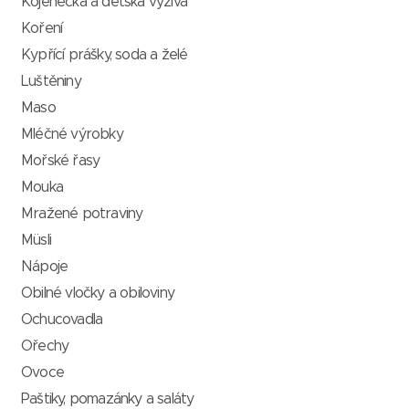
Kojenecká a dětská výživa
Koření
Kypřící prášky, soda a želé
Luštěniny
Maso
Mléčné výrobky
Mořské řasy
Mouka
Mražené potraviny
Müsli
Nápoje
Obilné vločky a obiloviny
Ochucovadla
Ořechy
Ovoce
Paštiky, pomazánky a saláty