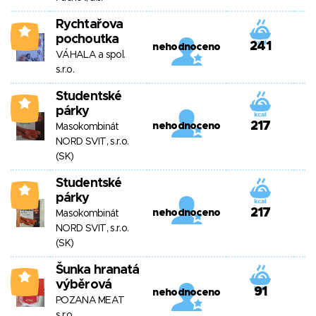
Rychtařova
3
pochoutka
241
nehodnoceno
VÁHALA a spol.
s.r.o.
Studentské
3
párky
217
nehodnoceno
Masokombinát
NORD SVIT, s.r.o.
(SK)
Studentské
3
párky
217
nehodnoceno
Masokombinát
NORD SVIT, s.r.o.
(SK)
Šunka hranatá
3
výběrová
91
nehodnoceno
POZANA MEAT
s.r.o.