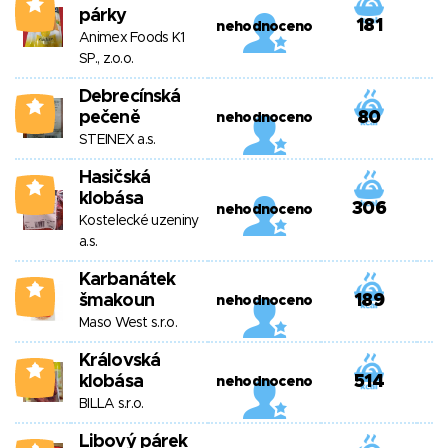
3
párky
181
nehodnoceno
Animex Foods K1
SP., z.o.o.
Debrecínská
3
pečeně
80
nehodnoceno
STEINEX a.s.
Hasičská
3
klobása
306
nehodnoceno
Kostelecké uzeniny
a.s.
Karbanátek
3
šmakoun
189
nehodnoceno
Maso West s.r.o.
Královská
3
klobása
514
nehodnoceno
BILLA s.r.o.
Libový párek