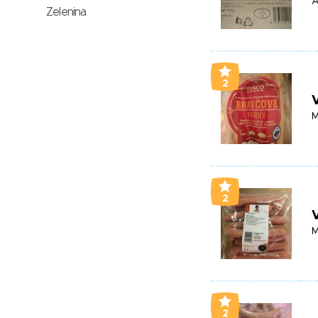
A
Zelenina
2
M
2
M
2