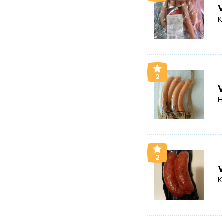
K
2
H
2
V
K