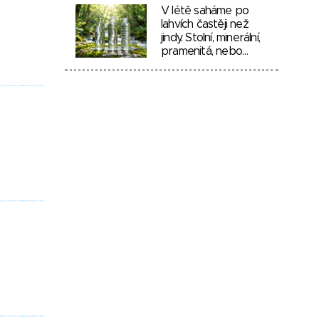
V létě saháme po
lahvích častěji než
jindy. Stolní, minerální,
pramenitá, nebo…