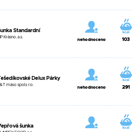
Šunka Standardní
P Krásno, a.s.
103
nehodnoceno
ešedíkovské Delux Párky
&T mäso spol.s r.o.
291
nehodnoceno
Vepřová šunka