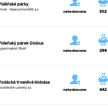
Víděňské párky
motr - Masna Kroměříž a.s.
302
nehodnoceno
Vídeňský párek Globus
ypermarket Plzeň
296
nehodnoceno
odácká trvanlivá klobása
ostelecké uzeniny a.s.
442
nehodnoceno