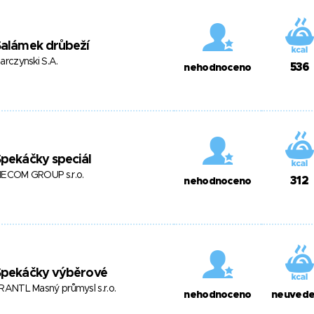
Salámek drůbeží
arczynski S.A.
536
nehodnoceno
pekáčky speciál
ECOM GROUP s.r.o.
312
nehodnoceno
Špekáčky výběrové
RANTL Masný průmysl s.r.o.
nehodnoceno
neuved