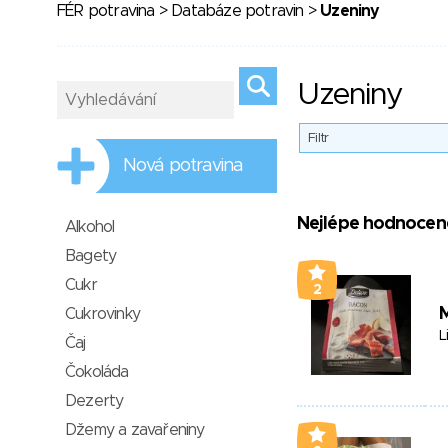
FÉR potravina
>
Databáze potravin
>
Uzeniny
Uzeniny
Filtr
Nová potravina
Nejlépe hodnocen
Alkohol
Bagety
Cukr
2
M
Cukrovinky
L
Čaj
Čokoláda
Dezerty
Džemy a zavařeniny