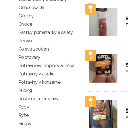
Ochucovadla
2
Ořechy
Ovoce
T
Paštiky, pomazánky a saláty
Pečivo
Polevy, zdobení
Polotovary
2
Š
Potravinové doplňky a léčiva
M
Potraviny v aspiku
Potraviny v konzervě
Puding
Rostlinné alternativy
2
Ryby
Rýže
P
Sirupy