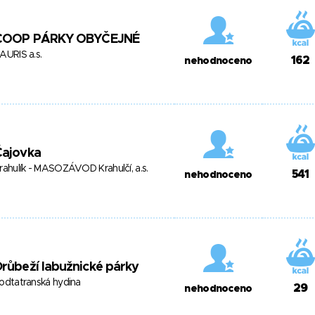
COOP PÁRKY OBYČEJNÉ
AURIS a.s.
162
nehodnoceno
Čajovka
rahulík - MASOZÁVOD Krahulčí, a.s.
541
nehodnoceno
růbeží labužnické párky
odtatranská hydina
29
nehodnoceno