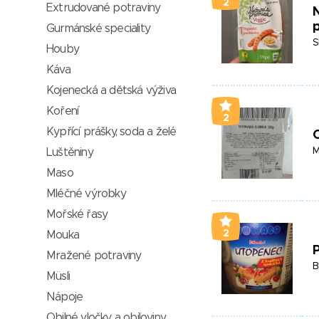
2
Extrudované potraviny
Gurmánské speciality
S
Houby
Káva
Kojenecká a dětská výživa
Koření
2
Kypřící prášky, soda a želé
O
M
Luštěniny
Maso
Mléčné výrobky
Mořské řasy
2
Mouka
P
Mražené potraviny
B
Müsli
Nápoje
Obilné vločky a obiloviny