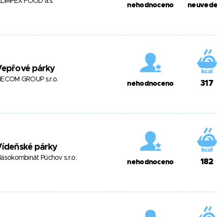
LIMPEX FOOD a.s.
nehodnoceno
neuved
Vepřové párky
ECOM GROUP s.r.o.
317
nehodnoceno
Vídeňské párky
äsokombinát Púchov s.r.o.
182
nehodnoceno