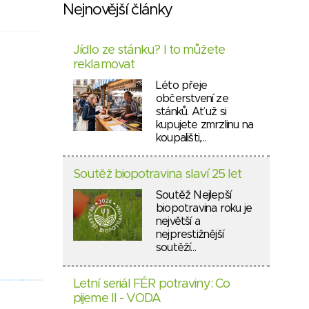
Nejnovější články
Jídlo ze stánku? I to můžete
reklamovat
Léto přeje
občerstvení ze
stánků. Ať už si
kupujete zmrzlinu na
koupališti,…
Soutěž biopotravina slaví 25 let
Soutěž Nejlepší
biopotravina roku je
největší a
nejprestižnější
soutěží…
Letní seriál FÉR potraviny: Co
pijeme II - VODA