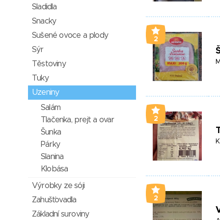
Sladidla
Snacky
Sušené ovoce a plody
2
Sýr
M
Těstoviny
Tuky
Uzeniny
Salám
2
Tlačenka, prejt a ovar
T
Šunka
K
Párky
Slanina
Klobása
Výrobky ze sóji
2
Zahušťovadla
Základní suroviny