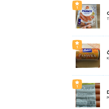
1
T
1
K
1
D
P