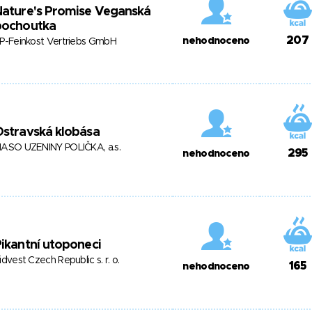
Nature's Promise Veganská
pochoutka
207
nehodnoceno
P-Feinkost Vertriebs GmbH
stravská klobása
ASO UZENINY POLIČKA, a.s.
295
nehodnoceno
ikantní utoponeci
idvest Czech Republic s. r. o.
165
nehodnoceno