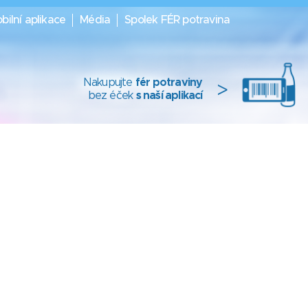
bilní aplikace
Média
Spolek FÉR potravina
Nakupujte
fér potraviny
>
bez éček
s naší aplikací