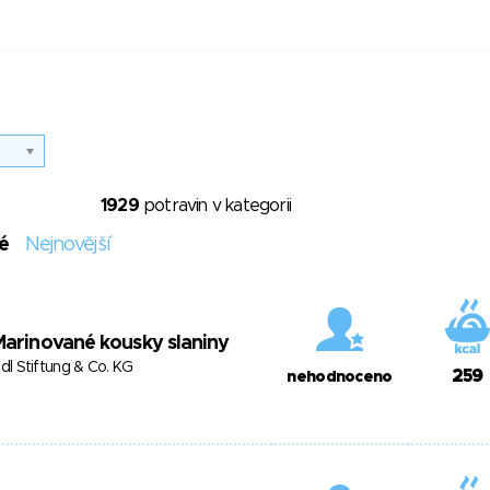
1929
potravin v kategorii
é
Nejnovější
arinované kousky slaniny
idl Stiftung & Co. KG
259
nehodnoceno