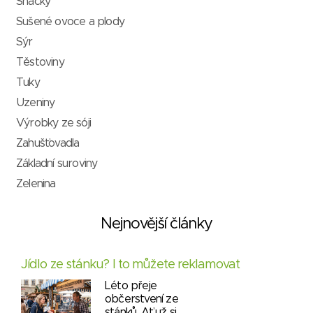
Snacky
Sušené ovoce a plody
Sýr
Těstoviny
Tuky
Uzeniny
Výrobky ze sóji
Zahušťovadla
Základní suroviny
Zelenina
Nejnovější články
Jídlo ze stánku? I to můžete reklamovat
Léto přeje
občerstvení ze
stánků. Ať už si