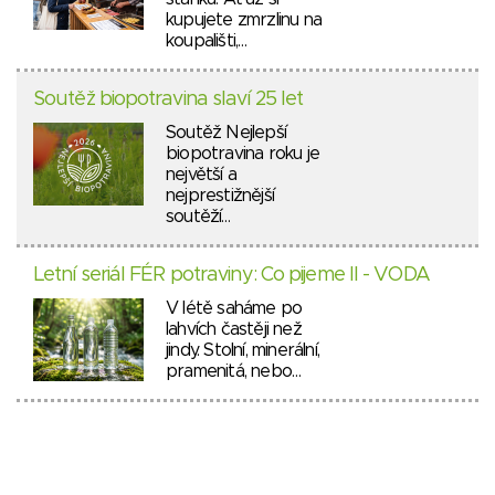
kupujete zmrzlinu na
koupališti,…
Soutěž biopotravina slaví 25 let
Soutěž Nejlepší
biopotravina roku je
největší a
nejprestižnější
soutěží…
Letní seriál FÉR potraviny: Co pijeme II - VODA
V létě saháme po
lahvích častěji než
jindy. Stolní, minerální,
pramenitá, nebo…