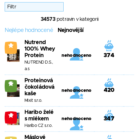
34573
potravin v kategorii
Nejlépe hodnocené
Nejnovější
Nutrend
3
100% Whey
Protein
374
nehodnoceno
NUTREND D.S.,
a.s
Proteinová
15
čokoládová
420
nehodnoceno
kaše
Mixit s.r.o.
Haribo želé
-4
s mlékem
347
nehodnoceno
Haribo CZ s.r.o.
Máslové