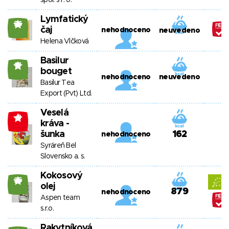
spol. s r. o.
Lymfatický
26
čaj
nehodnoceno
neuvedeno
Helena Vlčková
Basilur
17
bouget
nehodnoceno
neuvedeno
Basilur Tea
Export (Pvt) Ltd.
Veselá
-3
kráva -
šunka
162
nehodnoceno
Syráreň Bel
Slovensko a. s.
Kokosový
25
olej
879
nehodnoceno
Aspen team
s.r.o.
Rakytníková