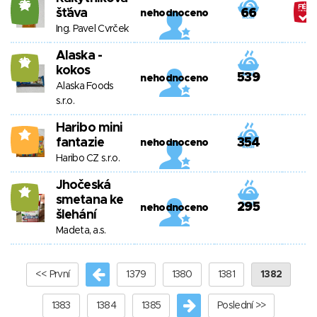
26
šťáva
66
nehodnoceno
Ing. Pavel Cvrček
Alaska -
10
kokos
539
nehodnoceno
Alaska Foods
s.r.o.
Haribo mini
2
fantazie
354
nehodnoceno
Haribo CZ s.r.o.
Jhočeská
11
smetana ke
295
nehodnoceno
šlehání
Madeta, a.s.
<< První
1379
1380
1381
1382
1383
1384
1385
Poslední >>