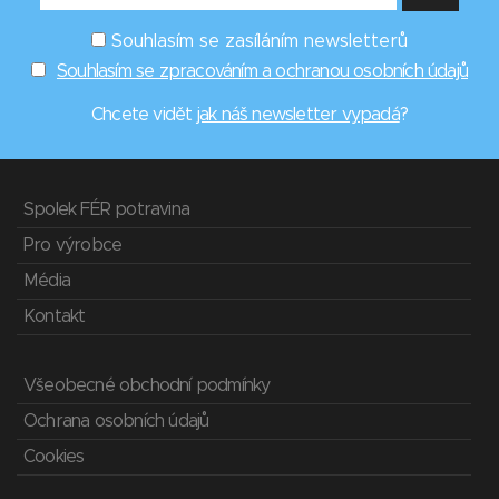
Souhlasím se zasíláním newsletterů
Souhlasím se zpracováním a ochranou osobních údajů
Chcete vidět
jak náš newsletter vypadá
?
Spolek FÉR potravina
Pro výrobce
Média
Kontakt
Všeobecné obchodní podmínky
Ochrana osobních údajů
Cookies