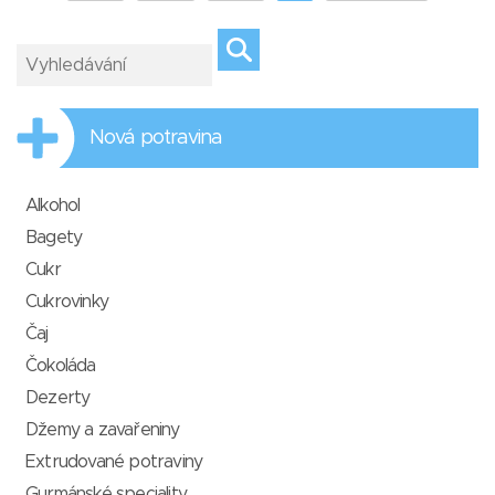
Nová potravina
Alkohol
Bagety
Cukr
Cukrovinky
Čaj
Čokoláda
Dezerty
Džemy a zavařeniny
Extrudované potraviny
Gurmánské speciality