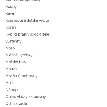
Houby
Káva
Kojenecká a dětská výživa
Koření
Kypřící prášky, soda a želé
Luštěniny
Maso
Mléčné výrobky
Mořské řasy
Mouka
Mražené potraviny
Müsli
Nápoje
Obilné vločky a obiloviny
Ochucovadla