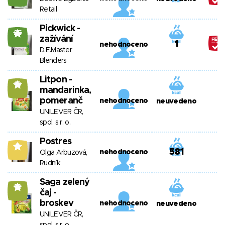
Retail
Pickwick -
25
zažívání
1
nehodnoceno
D.E.Master
Blenders
Litpon -
12
mandarinka,
pomeranč
nehodnoceno
neuvedeno
UNILEVER ČR,
spol. s r. o.
Postres
9
581
nehodnoceno
Olga Arbuzová,
Rudník
Saga zelený
12
čaj -
broskev
nehodnoceno
neuvedeno
UNILEVER ČR,