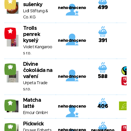
7
sušenky
499
nehodnoceno
Lidl Stiftung &
Co. KG
Trolls
-5
penrek
kyselý
391
nehodnoceno
Violet Kangaroo
s r.o.
Divine
23
čokoláda na
vaření
588
nehodnoceno
Urpeta Trade
s.r.o.
Matcha
15
latté
406
nehodnoceno
Emcur GmbH
Pickwick
20
nehodnoceno
Douwe Egberts
neuvedeno