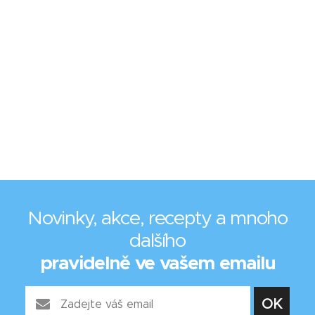
Novinky, akce, recepty a mnoho
dalšího
pravidelně ve vašem emailu