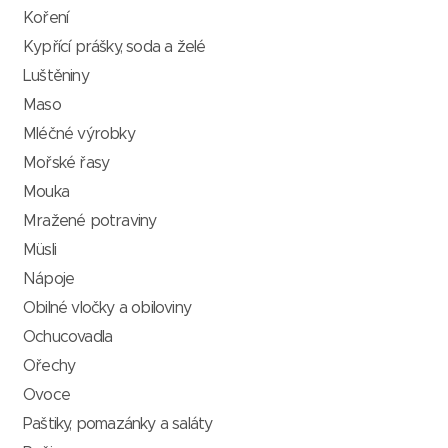
Koření
Kypřící prášky, soda a želé
Luštěniny
Maso
Mléčné výrobky
Mořské řasy
Mouka
Mražené potraviny
Müsli
Nápoje
Obilné vločky a obiloviny
Ochucovadla
Ořechy
Ovoce
Paštiky, pomazánky a saláty