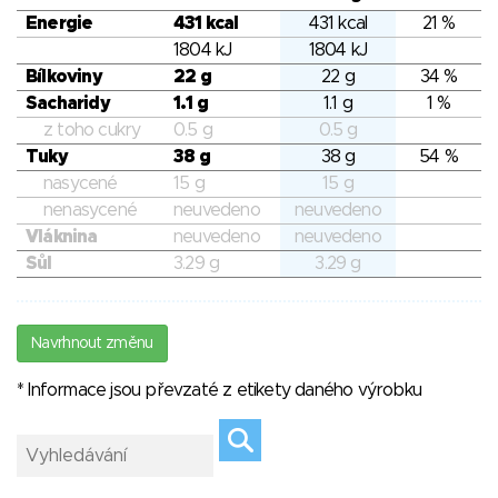
Energie
431 kcal
431 kcal
21 %
1804 kJ
1804 kJ
Bílkoviny
22 g
22 g
34 %
Sacharidy
1.1 g
1.1 g
1 %
z toho cukry
0.5 g
0.5 g
Tuky
38 g
38 g
54 %
nasycené
15 g
15 g
nenasycené
neuvedeno
neuvedeno
Vláknina
neuvedeno
neuvedeno
Sůl
3.29 g
3.29 g
Navrhnout změnu
* Informace jsou převzaté z etikety daného výrobku