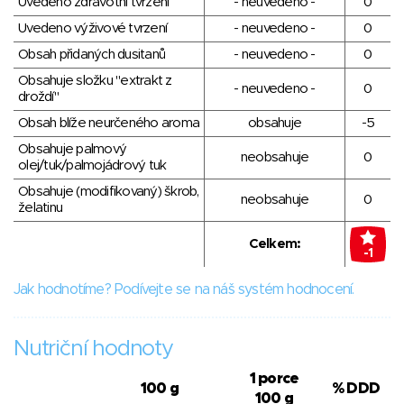
Uvedeno zdravotní tvrzení
- neuvedeno -
0
Uvedeno výživové tvrzení
- neuvedeno -
0
Obsah přidaných dusitanů
- neuvedeno -
0
Obsahuje složku "extrakt z
- neuvedeno -
0
droždí"
Obsah blíže neurčeného aroma
obsahuje
-5
Obsahuje palmový
neobsahuje
0
olej/tuk/palmojádrový tuk
Obsahuje (modifikovaný) škrob,
neobsahuje
0
želatinu
Celkem:
-1
Jak hodnotíme? Podívejte se na náš systém hodnocení.
Nutriční hodnoty
1 porce
100 g
% DDD
100 g