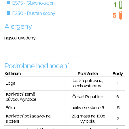
E575 - Glukonolakton
E250 - Dusitan sodný
Alergeny
nejsou uvedeny
Podrobné hodnocení
Kritérium
Poznámka
Body
česká potravina,
Loga
1
cechovní norma
Konkrétní země
Česká Republika
6
původu/výrobce
Éčka
aditiva se skóre 5
-5
Konkrétní požadavky na
120g masa na 100g
2
složení
výrobku