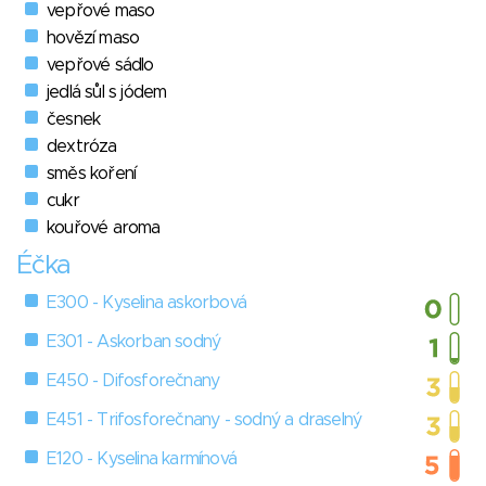
vepřové maso
hovězí maso
vepřové sádlo
jedlá sůl s jódem
česnek
dextróza
směs koření
cukr
kouřové aroma
Éčka
E300 - Kyselina askorbová
E301 - Askorban sodný
E450 - Difosforečnany
E451 - Trifosforečnany - sodný a draselný
E120 - Kyselina karmínová