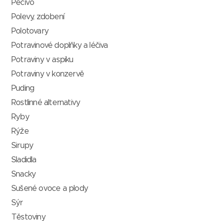
Pečivo
Polevy, zdobení
Polotovary
Potravinové doplňky a léčiva
Potraviny v aspiku
Potraviny v konzervě
Puding
Rostlinné alternativy
Ryby
Rýže
Sirupy
Sladidla
Snacky
Sušené ovoce a plody
Sýr
Těstoviny