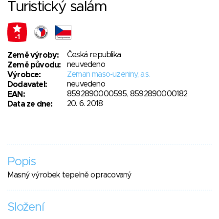
Turistický salám
-1
Česká republika
Země výroby:
neuvedeno
Země původu:
Zeman maso-uzeniny, a.s.
Výrobce:
neuvedeno
Dodavatel:
8592890000595, 8592890000182
EAN:
20. 6. 2018
Data ze dne:
Popis
Masný výrobek tepelně opracovaný
Složení