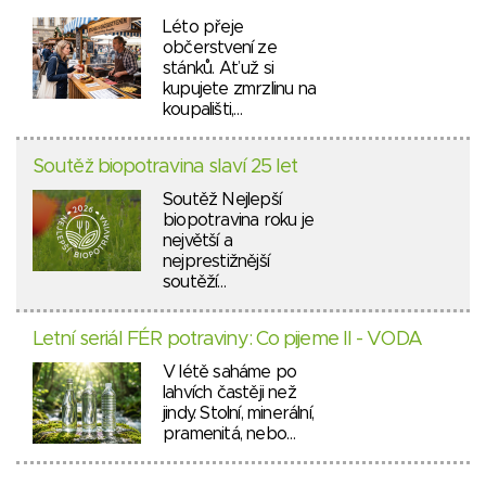
Léto přeje
občerstvení ze
stánků. Ať už si
kupujete zmrzlinu na
koupališti,…
Soutěž biopotravina slaví 25 let
Soutěž Nejlepší
biopotravina roku je
největší a
nejprestižnější
soutěží…
Letní seriál FÉR potraviny: Co pijeme II - VODA
V létě saháme po
lahvích častěji než
jindy. Stolní, minerální,
pramenitá, nebo…