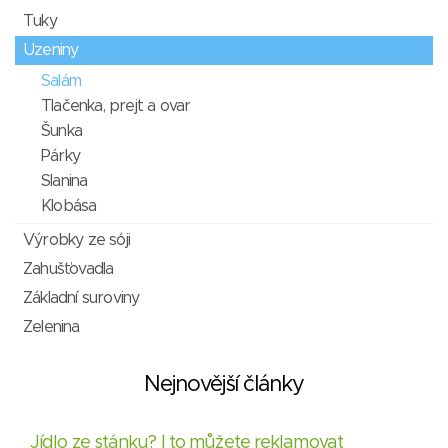
Tuky
Uzeniny
Salám
Tlačenka, prejt a ovar
Šunka
Párky
Slanina
Klobása
Výrobky ze sóji
Zahušťovadla
Základní suroviny
Zelenina
Nejnovější články
Jídlo ze stánku? I to můžete reklamovat