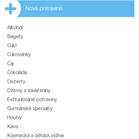
Nová potravina
Alkohol
Bagety
Cukr
Cukrovinky
Čaj
Čokoláda
Dezerty
Džemy a zavařeniny
Extrudované potraviny
Gurmánské speciality
Houby
Káva
Kojenecká a dětská výživa