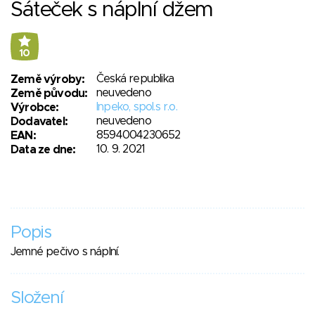
Šáteček s náplní džem
10
Česká republika
Země výroby:
neuvedeno
Země původu:
Inpeko, spol.s r.o.
Výrobce:
neuvedeno
Dodavatel:
8594004230652
EAN:
10. 9. 2021
Data ze dne:
Popis
Jemné pečivo s náplní.
Složení