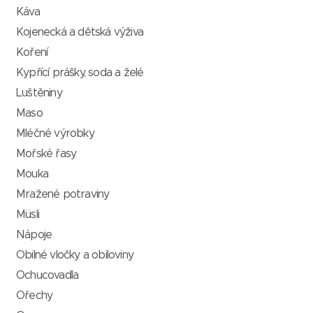
Káva
Kojenecká a dětská výživa
Koření
Kypřící prášky, soda a želé
Luštěniny
Maso
Mléčné výrobky
Mořské řasy
Mouka
Mražené potraviny
Müsli
Nápoje
Obilné vločky a obiloviny
Ochucovadla
Ořechy