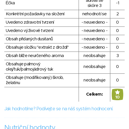
aditiva se
Éčka
-1
skóre 3
Konkrétní požadavky na složení
nehodnotí se
2
Uvedeno zdravotní tvrzení
- neuvedeno -
0
Uvedeno výživové tvrzení
- neuvedeno -
0
Obsah přidaných dusitanů
- neuvedeno -
0
Obsahuje složku "extrakt z droždí"
- neuvedeno -
0
Obsah blíže neurčeného aroma
neobsahuje
3
Obsahuje palmový
neobsahuje
0
olej/tuk/palmojádrový tuk
Obsahuje (modifikovaný) škrob,
neobsahuje
0
želatinu
Celkem:
10
Jak hodnotíme? Podívejte se na náš systém hodnocení.
Nutriční hodnoty