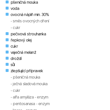
pšeničná mouka
voda
ovocná náplň min. 30%
- směs ovocných dření
- cukr
pečivová strouhanka
řepkový olej
cukr
vaječná melanž
droždí
sůl
zlepšující přípravek
- pšeničná mouka
- ječná sladová mouka
- cukr
- alfa amyláza - enzym
- pentosanasa - enzym