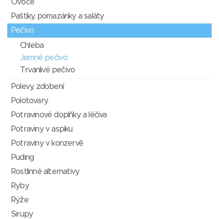
Ovoce
Paštiky, pomazánky a saláty
Pečivo
Chleba
Jemné pečivo
Trvanlivé pečivo
Polevy, zdobení
Polotovary
Potravinové doplňky a léčiva
Potraviny v aspiku
Potraviny v konzervě
Puding
Rostlinné alternativy
Ryby
Rýže
Sirupy