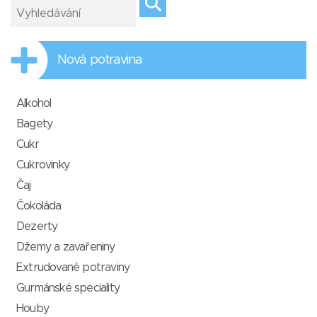
Nová potravina
Alkohol
Bagety
Cukr
Cukrovinky
Čaj
Čokoláda
Dezerty
Džemy a zavařeniny
Extrudované potraviny
Gurmánské speciality
Houby