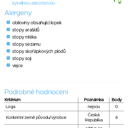
kyselinou askorbovou
Alergeny
obiloviny obsahující lepek
stopy arašídů
stopy mléka
stopy sezamu
stopy skořápkových plodů
stopy soji
vejce
Podrobné hodnocení
Kritérium
Poznámka
Body
Loga
nejsou
0
Česká
Konkrétní země původu/výrobce
6
Republika