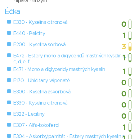
- lipasa - enzym
Éčka
E330 - Kyselina citronová
E440 - Pektiny
E200 - Kyselina sorbová
E472 - Estery mono a diglyceridů mastných kyselin a, b,
c, d, e, f
E471 - Mono a diglyceridy mastných kyselin
E170 - Uhličitany vápenaté
E300 - Kyselina askorbová
E330 - Kyselina citronová
E322 - Lecitiny
E307 - Alfa-tokoferol
E304 - Askorbylpalmitát - Estery mastných kyselin s