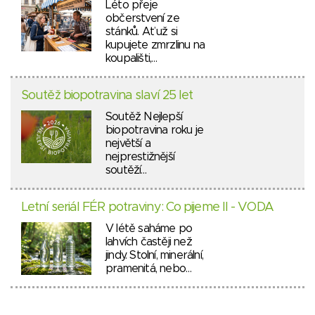
Léto přeje
občerstvení ze
stánků. Ať už si
kupujete zmrzlinu na
koupališti,…
Soutěž biopotravina slaví 25 let
Soutěž Nejlepší
biopotravina roku je
největší a
nejprestižnější
soutěží…
Letní seriál FÉR potraviny: Co pijeme II - VODA
V létě saháme po
lahvích častěji než
jindy. Stolní, minerální,
pramenitá, nebo…