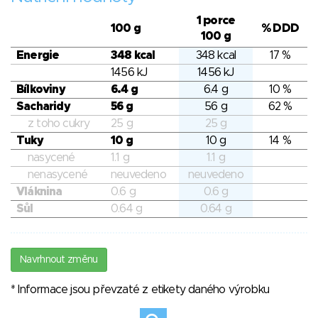
1 porce
100 g
% DDD
100 g
Energie
348 kcal
348 kcal
17 %
1456 kJ
1456 kJ
Bílkoviny
6.4 g
6.4 g
10 %
Sacharidy
56 g
56 g
62 %
z toho cukry
25 g
25 g
Tuky
10 g
10 g
14 %
nasycené
1.1 g
1.1 g
nenasycené
neuvedeno
neuvedeno
Vláknina
0.6 g
0.6 g
Sůl
0.64 g
0.64 g
Navrhnout změnu
* Informace jsou převzaté z etikety daného výrobku