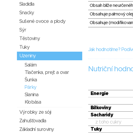
Sladidla
Obsah blíže neurčené
Snacky
Obsahuje palmový olej
Sušené ovoce a plody
Obsahuje (modifikovaný
Sýr
Těstoviny
Tuky
Jak hodnotíme? Podív
Uzeniny
Salám
Nutriční hodn
Tlačenka, prejt a ovar
Šunka
Párky
Energie
Slanina
Klobása
Bílkoviny
Výrobky ze sóji
Sacharidy
Zahušťovadla
z toho cukry
Tuky
Základní suroviny