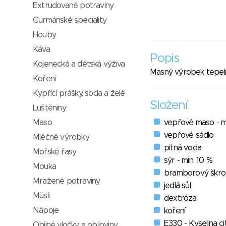
Extrudované potraviny
Gurmánské speciality
Houby
Káva
Popis
Kojenecká a dětská výživa
Masný výrobek tepel
Koření
Kypřící prášky, soda a želé
Složení
Luštěniny
Maso
vepřové maso - m
vepřové sádlo
Mléčné výrobky
pitná voda
Mořské řasy
sýr - min. 10 %
Mouka
bramborový škr
Mražené potraviny
jedlá sůl
Müsli
dextróza
Nápoje
koření
E330 - Kyselina c
Obilné vločky a obiloviny