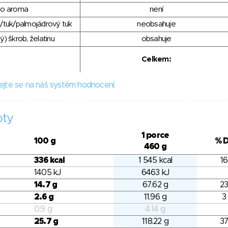
ho aroma
není
/tuk/palmojádrový tuk
neobsahuje
) škrob, želatinu
obsahuje
Celkem:
ejte se na náš systém hodnocení.
oty
1 porce
100 g
% 
460 g
336 kcal
1 545 kcal
16
1405 kJ
6463 kJ
14.7 g
67.62 g
23
2.6 g
11.96 g
3
0.9 g
4.14 g
25.7 g
118.22 g
37