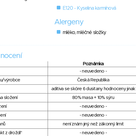
E120 - Kyselina karmínová
Alergeny
mléko, mléčné složky
nocení
Poznámka
- neuvedeno -
du/výrobce
Česká Republika
aditiva se skóre 6 dusitany hodnoceny jinak
a složení
80% masa + 10% sýru
zení
- neuvedeno -
ení
- neuvedeno -
anů
není znám jiný než zákonný limit
kt z droždí"
- neuvedeno -