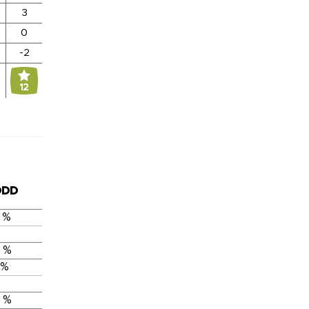
3
0
-2
12
DDD
 %
 %
 %
 %