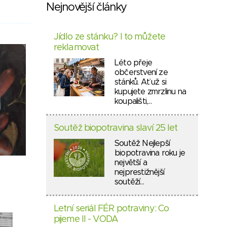
Nejnovější články
Jídlo ze stánku? I to můžete
reklamovat
Léto přeje
občerstvení ze
stánků. Ať už si
kupujete zmrzlinu na
koupališti,…
Soutěž biopotravina slaví 25 let
Soutěž Nejlepší
biopotravina roku je
největší a
nejprestižnější
soutěží…
Letní seriál FÉR potraviny: Co
pijeme II - VODA