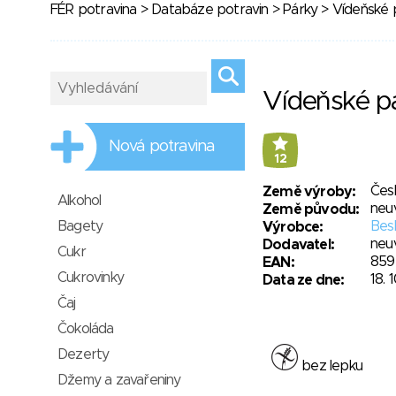
FÉR potravina
>
Databáze potravin
>
Párky
> Vídeňské 
Vídeňské p
Nová potravina
12
Čes
Země výroby:
Alkohol
neu
Země původu:
Bagety
Besk
Výrobce:
neu
Dodavatel:
Cukr
859
EAN:
Cukrovinky
18. 
Data ze dne:
Čaj
Čokoláda
Dezerty
bez lepku
Džemy a zavařeniny