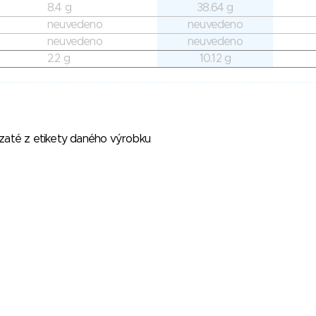
8.4 g
38.64 g
neuvedeno
neuvedeno
neuvedeno
neuvedeno
2.2 g
10.12 g
vzaté z etikety daného výrobku