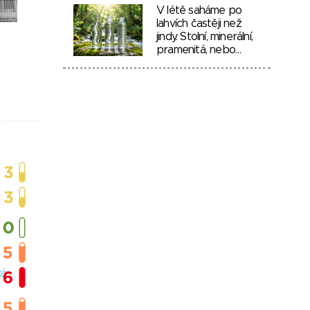
V létě saháme po
lahvích častěji než
jindy. Stolní, minerální,
pramenitá, nebo…
ká