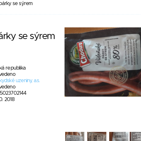
párky se sýrem
árky se sýrem
ká republika
vedeno
ydské uzeniny, a.s.
vedeno
5023702144
10. 2018