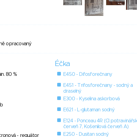
ně opracovaný
Éčka
in. 80 %
E450 - Difosforečnany
E451 - Trifosforečnany - sodný a
draselný
E300 - Kyselina askorbová
ob
E621 - L-glutaman sodný
E124 - Ponceau 4R (Cl potravinářs
červeň 7, Košenilová červeň A)
E250 - Dusitan sodný
itronová - reguátor