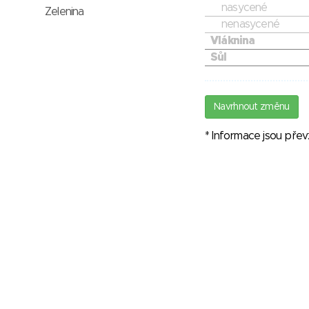
nasycené
Zelenina
nenasycené
Vláknina
Sůl
Navrhnout změnu
* Informace jsou pře