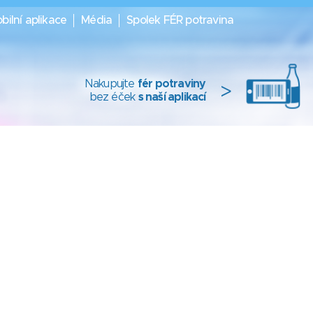
bilní aplikace
Média
Spolek FÉR potravina
Nakupujte
fér potraviny
>
bez éček
s naší aplikací