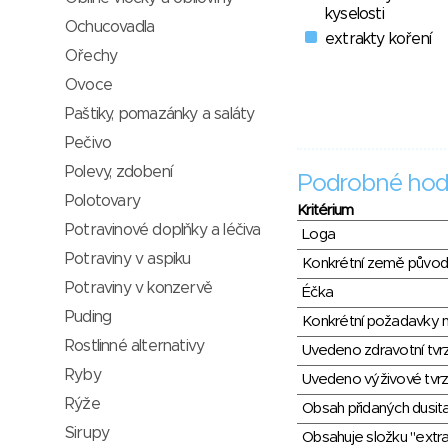
kyselosti
Ochucovadla
extrakty koření
Ořechy
Ovoce
Paštiky, pomazánky a saláty
Pečivo
Polevy, zdobení
Podrobné hod
Polotovary
Kritérium
Potravinové doplňky a léčiva
Loga
Potraviny v aspiku
Konkrétní země půvo
Potraviny v konzervě
Éčka
Puding
Konkrétní požadavky n
Rostlinné alternativy
Uvedeno zdravotní tvr
Ryby
Uvedeno výživové tvrz
Rýže
Obsah přidaných dusit
Sirupy
Obsahuje složku "extra