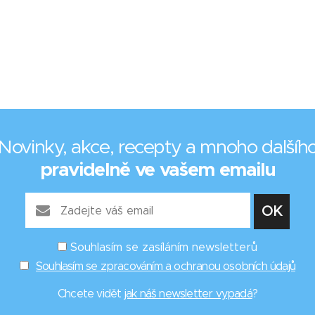
Novinky, akce, recepty a mnoho dalšíh
pravidelně ve vašem emailu
Souhlasím se zasíláním newsletterů
Souhlasím se zpracováním a ochranou osobních údajů
Chcete vidět
jak náš newsletter vypadá
?