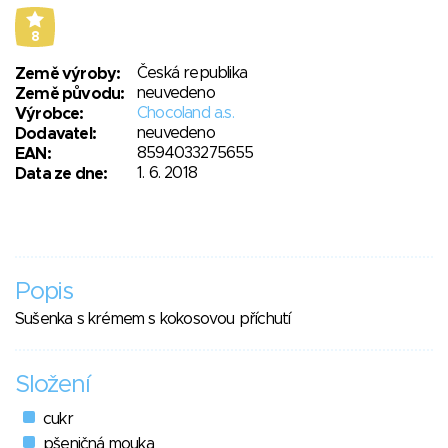
8
Česká republika
Země výroby:
neuvedeno
Země původu:
Chocoland a.s.
Výrobce:
neuvedeno
Dodavatel:
8594033275655
EAN:
1. 6. 2018
Data ze dne:
Popis
Sušenka s krémem s kokosovou příchutí
Složení
cukr
pšeničná mouka