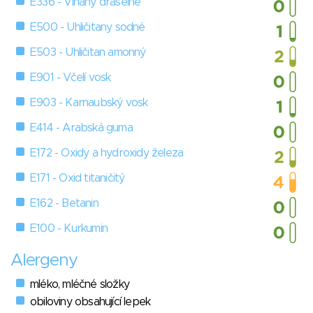
E336 - Vinany draselné
E500 - Uhličitany sodné
E503 - Uhličitan amonný
E901 - Včelí vosk
E903 - Karnaubský vosk
E414 - Arabská guma
E172 - Oxidy a hydroxidy železa
E171 - Oxid titaničitý
E162 - Betanin
E100 - Kurkumin
Alergeny
mléko, mléčné složky
obiloviny obsahující lepek