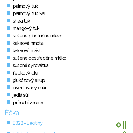
palmový tuk
palmový tuk Sal
shea tuk
mangový tuk
sušené plnotučné mléko
kakaová hmota
kakaové máslo
sušené odstředěné mléko
sušená syrovátka
řepkový olej
glukózový sirup
invertovaný cukr
jedlá sůl
přírodní aroma
Éčka
E322 - Lecitiny