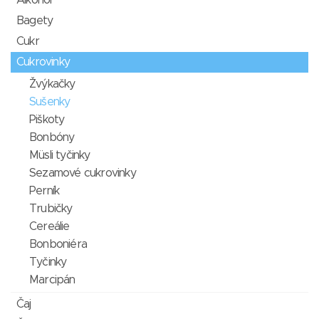
Alkohol
Bagety
Cukr
Cukrovinky
Žvýkačky
Sušenky
Piškoty
Bonbóny
Müsli tyčinky
Sezamové cukrovinky
Perník
Trubičky
Cereálie
Bonboniéra
Tyčinky
Marcipán
Čaj