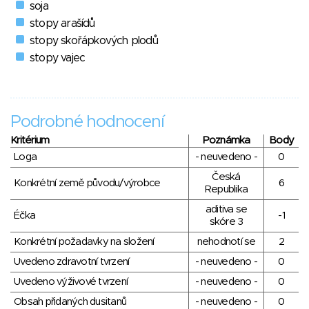
soja
stopy arašídů
stopy skořápkových plodů
stopy vajec
Podrobné hodnocení
Kritérium
Poznámka
Body
Loga
- neuvedeno -
0
Česká
Konkrétní země původu/výrobce
6
Republika
aditiva se
Éčka
-1
skóre 3
Konkrétní požadavky na složení
nehodnotí se
2
Uvedeno zdravotní tvrzení
- neuvedeno -
0
Uvedeno výživové tvrzení
- neuvedeno -
0
Obsah přidaných dusitanů
- neuvedeno -
0