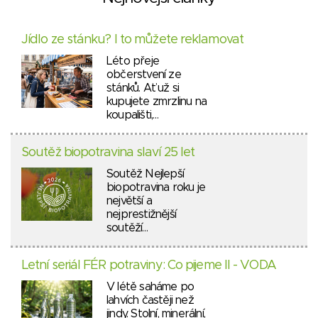
Jídlo ze stánku? I to můžete reklamovat
Léto přeje
občerstvení ze
stánků. Ať už si
kupujete zmrzlinu na
koupališti,…
Soutěž biopotravina slaví 25 let
Soutěž Nejlepší
biopotravina roku je
největší a
nejprestižnější
soutěží…
Letní seriál FÉR potraviny: Co pijeme II - VODA
V létě saháme po
lahvích častěji než
jindy. Stolní, minerální,