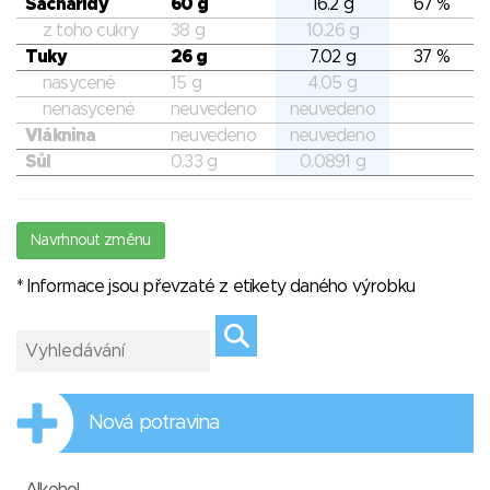
Sacharidy
60 g
16.2 g
67 %
z toho cukry
38 g
10.26 g
Tuky
26 g
7.02 g
37 %
nasycené
15 g
4.05 g
nenasycené
neuvedeno
neuvedeno
Vláknina
neuvedeno
neuvedeno
Sůl
0.33 g
0.0891 g
Navrhnout změnu
* Informace jsou převzaté z etikety daného výrobku
Nová potravina