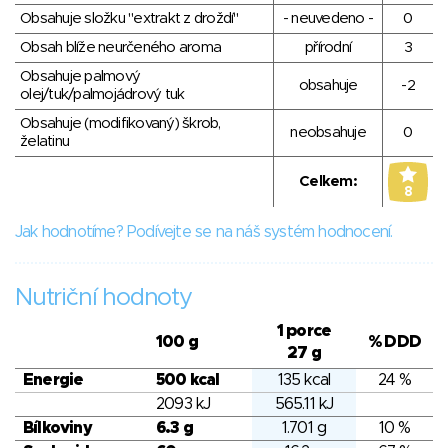
Obsahuje složku "extrakt z droždí"
- neuvedeno -
0
Obsah blíže neurčeného aroma
přírodní
3
Obsahuje palmový
obsahuje
-2
olej/tuk/palmojádrový tuk
Obsahuje (modifikovaný) škrob,
neobsahuje
0
želatinu
Celkem:
8
Jak hodnotíme? Podívejte se na náš systém hodnocení.
Nutriční hodnoty
1 porce
100 g
% DDD
27 g
Energie
500 kcal
135 kcal
24 %
2093 kJ
565.11 kJ
Bílkoviny
6.3 g
1.701 g
10 %