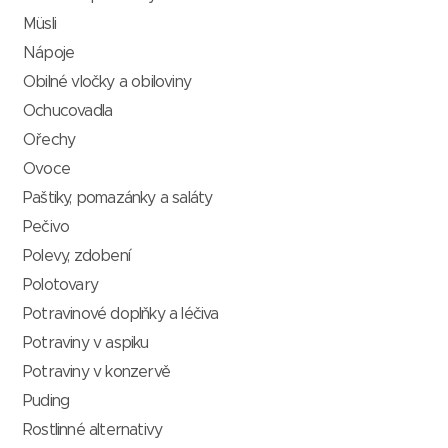
Müsli
Nápoje
Obilné vločky a obiloviny
Ochucovadla
Ořechy
Ovoce
Paštiky, pomazánky a saláty
Pečivo
Polevy, zdobení
Polotovary
Potravinové doplňky a léčiva
Potraviny v aspiku
Potraviny v konzervě
Puding
Rostlinné alternativy