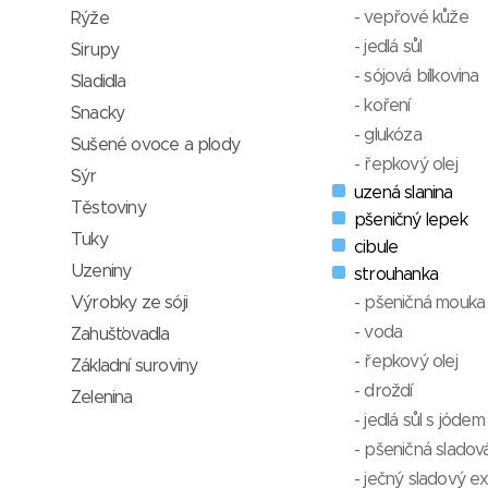
- vepřové kůže
Rýže
- jedlá sůl
Sirupy
- sójová bílkovina
Sladidla
- koření
Snacky
- glukóza
Sušené ovoce a plody
- řepkový olej
Sýr
uzená slanina
Těstoviny
pšeničný lepek
Tuky
cibule
Uzeniny
strouhanka
Výrobky ze sóji
- pšeničná mouka
- voda
Zahušťovadla
- řepkový olej
Základní suroviny
- droždí
Zelenina
- jedlá sůl s jódem
- pšeničná slado
- ječný sladový e