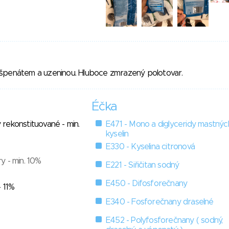
špenátem a uzeninou. Hluboce zmrazený polotovar.
Éčka
rekonstituované - min.
E471 - Mono a diglyceridy mastnýc
kyselin
E330 - Kyselina citronová
y - min. 10%
E221 - Siřičitan sodný
E450 - Difosforečnany
 11%
E340 - Fosforečnany draselné
o
E452 - Polyfosforečnany ( sodný,