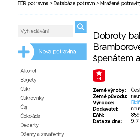
FÉR potravina
>
Databáze potravin
>
Mražené potravin
Dobroty bab
Bramborové
Nová potravina
špenátem a
Alkohol
-4
Bagety
Cukr
Čes
Země výroby:
neu
Země původu:
Cukrovinky
Bidf
Výrobce:
Čaj
neu
Dodavatel:
859
EAN:
Čokoláda
9. 7
Data ze dne:
Dezerty
Džemy a zavařeniny