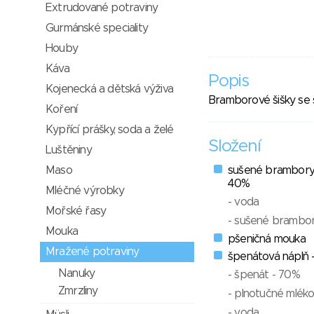
Extrudované potraviny
Gurmánské speciality
Houby
Káva
Popis
Kojenecká a dětská výživa
Bramborové šišky se 
Koření
Kypřící prášky, soda a želé
Složení
Luštěniny
Maso
sušené brambory 
40%
Mléčné výrobky
- voda
Mořské řasy
- sušené brambor
Mouka
pšeničná mouka
Mražené potraviny
špenátová náplň -
Nanuky
- špenát - 70%
Zmrzliny
- plnotučné mlék
- voda