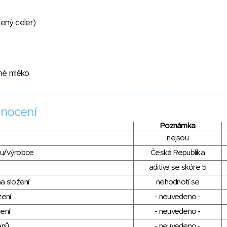
šený celer)
né mléko
nocení
Poznámka
nejsou
du/výrobce
Česká Republika
aditiva se skóre 5
a složení
nehodnotí se
zení
- neuvedeno -
ení
- neuvedeno -
anů
- neuvedeno -