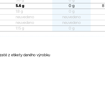
5.6 g
0 g
5.6 g
0 g
8
1.8 g
0 g
neuvedeno
neuvedeno
neuvedeno
neuvedeno
1.15 g
0 g
vzaté z etikety daného výrobku