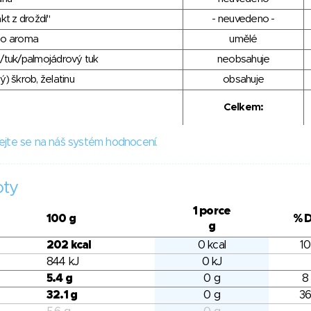
kt z droždí"
- neuvedeno -
ho aroma
umělé
/tuk/palmojádrový tuk
neobsahuje
) škrob, želatinu
obsahuje
Celkem:
ejte se na náš systém hodnocení.
oty
1 porce
100 g
% 
g
202 kcal
0 kcal
10
844 kJ
0 kJ
5.4 g
0 g
8
32.1 g
0 g
36