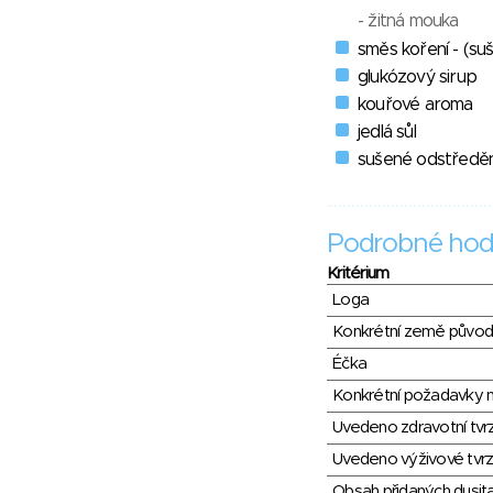
- žitná mouka
směs koření - (su
glukózový sirup
kouřové aroma
jedlá sůl
sušené odstředě
Podrobné hod
Kritérium
Loga
Konkrétní země půvo
Éčka
Konkrétní požadavky n
Uvedeno zdravotní tvr
Uvedeno výživové tvrz
Obsah přidaných dusit