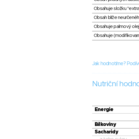
Obsahuje složku "extra
Obsah blíže neurčené
Obsahuje palmový olej
Obsahuje (modifikovaný
Jak hodnotíme? Podív
Nutriční hodn
Energie
Bílkoviny
Sacharidy