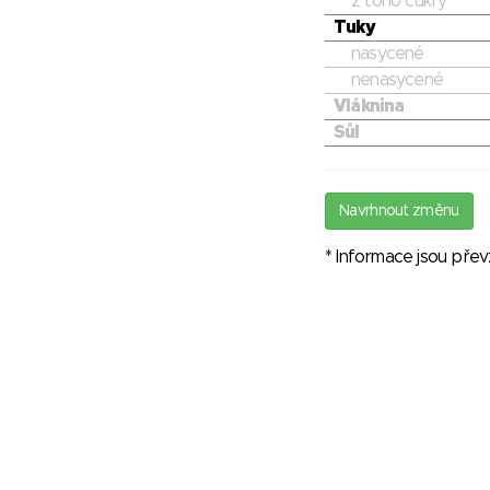
z toho cukry
Tuky
nasycené
nenasycené
Vláknina
Sůl
Navrhnout změnu
* Informace jsou pře