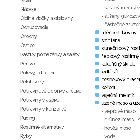
Müsli
- sušený mléčný 
Nápoje
- sušený glukózov
Obilné vločky a obiloviny
- částečně ztužen
Ochucovadla
mléčné bílkoviny
Ořechy
smetana
Ovoce
slunečnicový rostl
Paštiky, pomazánky a saláty
řepkový rostlinný 
Pečivo
kukuřičný škrob
jedlá sůl
Polevy, zdobení
česnekový práše
Polotovary
koření
Potravinové doplňky a léčiva
vaječná melanž
Potraviny v aspiku
uzené maso a uze
Potraviny v konzervě
- vepřové maso
Puding
- drůbeží maso - 
Rostlinné alternativy
- hovězí maso
Ryby
- voda