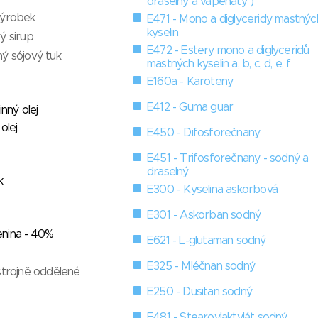
draselný a vápenatý )
výrobek
E471 - Mono a diglyceridy mastnýc
kyselin
ý sirup
E472 - Estery mono a diglyceridů
ý sójový tuk
mastných kyselin a, b, c, d, e, f
E160a - Karoteny
E412 - Guma guar
inný olej
olej
E450 - Difosforečnany
E451 - Trifosforečnany - sodný a
draselný
k
E300 - Kyselina askorbová
E301 - Askorban sodný
nina - 40%
E621 - L-glutaman sodný
E325 - Mléčnan sodný
strojně oddělené
E250 - Dusitan sodný
E481 - Stearoylaktylát sodný