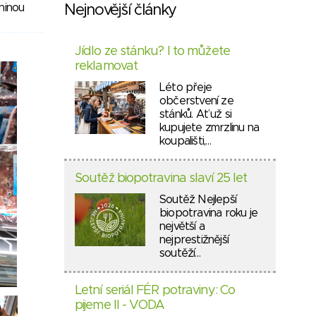
ninou
Nejnovější články
Jídlo ze stánku? I to můžete
reklamovat
Léto přeje
občerstvení ze
stánků. Ať už si
kupujete zmrzlinu na
koupališti,…
Soutěž biopotravina slaví 25 let
Soutěž Nejlepší
biopotravina roku je
největší a
nejprestižnější
soutěží…
Letní seriál FÉR potraviny: Co
pijeme II - VODA