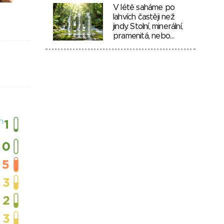
V létě saháme po
lahvích častěji než
jindy. Stolní, minerální,
pramenitá, nebo…
h