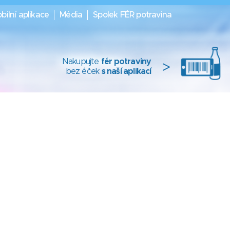
bilní aplikace
Média
Spolek FÉR potravina
Nakupujte
fér potraviny
>
bez éček
s naší aplikací