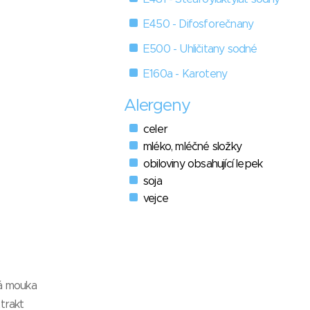
E450 - Difosforečnany
E500 - Uhličitany sodné
E160a - Karoteny
Alergeny
celer
mléko, mléčné složky
obiloviny obsahující lepek
soja
vejce
vá mouka
xtrakt