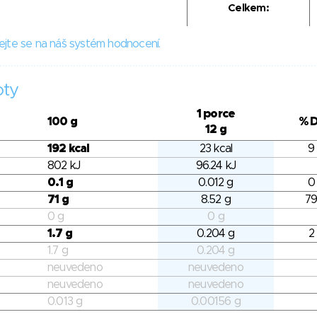
Celkem:
ejte se na náš systém hodnocení.
oty
1 porce
100 g
% 
12 g
192 kcal
23 kcal
9
802 kJ
96.24 kJ
0.1 g
0.012 g
0
71 g
8.52 g
79
0 g
0 g
1.7 g
0.204 g
2
1.7 g
0.204 g
neuvedeno
neuvedeno
neuvedeno
neuvedeno
0.013 g
0.00156 g