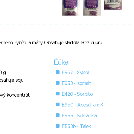
erného rybízu a máty. Obsahuje sladidla. Bez cukru.
Éčka
0 g
E967 - Xylitol
sahuje soju
E953 - Isomalt
E420 - Sorbitol
nový koncentrát
E950 - Acesulfam K
E955 - Sukralosa
E553b - Talek