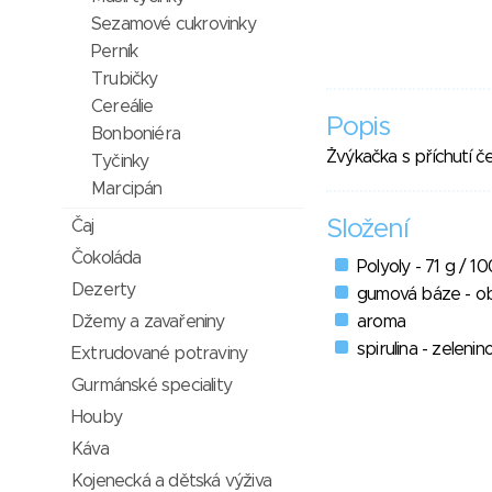
Sezamové cukrovinky
Perník
Trubičky
Cereálie
Popis
Bonboniéra
Žvýkačka s příchutí č
Tyčinky
Marcipán
Složení
Čaj
Čokoláda
Polyoly - 71 g / 10
Dezerty
gumová báze - ob
Džemy a zavařeniny
aroma
spirulina - zeleni
Extrudované potraviny
Gurmánské speciality
Houby
Káva
Kojenecká a dětská výživa