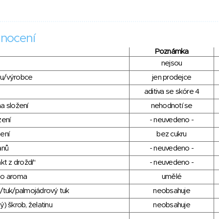
nocení
Poznámka
nejsou
du/výrobce
jen prodejce
aditiva se skóre 4
a složení
nehodnotí se
zení
- neuvedeno -
ení
bez cukru
anů
- neuvedeno -
kt z droždí"
- neuvedeno -
ho aroma
umělé
/tuk/palmojádrový tuk
neobsahuje
) škrob, želatinu
neobsahuje