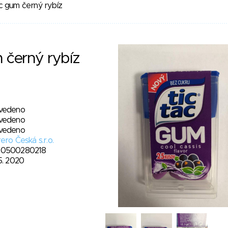
c gum černý rybíz
 černý rybíz
vedeno
vedeno
vedeno
ero Česká s.r.o.
0500280218
5. 2020