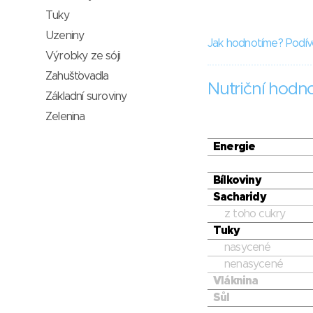
Tuky
Uzeniny
Jak hodnotíme? Podív
Výrobky ze sóji
Zahušťovadla
Nutriční hodn
Základní suroviny
Zelenina
Energie
Bílkoviny
Sacharidy
z toho cukry
Tuky
nasycené
nenasycené
Vláknina
Sůl