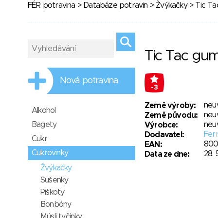
FÉR potravina
>
Databáze potravin
>
Žvýkačky
> Tic Ta
Tic Tac gum
Nová potravina
-3
neu
Země výroby:
Alkohol
neu
Země původu:
Bagety
neu
Výrobce:
Ferr
Dodavatel:
Cukr
800
EAN:
Cukrovinky
28. 
Data ze dne:
Žvýkačky
Sušenky
Piškoty
Bonbóny
Müsli tyčinky