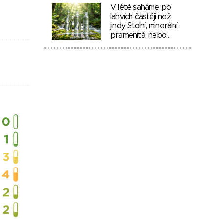
V létě saháme po
lahvích častěji než
jindy. Stolní, minerální,
pramenitá, nebo…