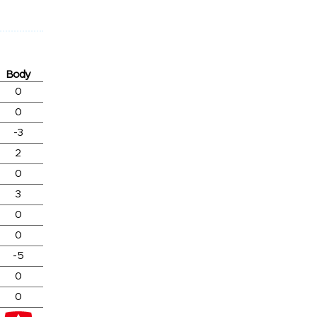
Body
0
0
-3
2
0
3
0
0
-5
0
0