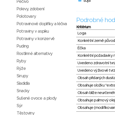
soja
Pečivo
Polevy, zdobení
Polotovary
Podrobné hod
Potravinové doplňky a léčiva
Kritérium
Potraviny v aspiku
Loga
Potraviny v konzervě
Konkrétní země půvo
Puding
Éčka
Rostlinné alternativy
Konkrétní požadavky n
Ryby
Uvedeno zdravotní tvr
Rýže
Uvedeno výživové tvrz
Sirupy
Obsah přidaných dusit
Sladidla
Obsahuje složku "extra
Snacky
Obsah blíže neurčené
Sušené ovoce a plody
Obsahuje palmový olej
Sýr
Obsahuje (modifikovaný
Těstoviny