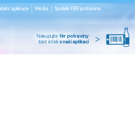
bilní aplikace
Média
Spolek FÉR potravina
Nakupujte
fér potraviny
>
bez éček
s naší aplikací