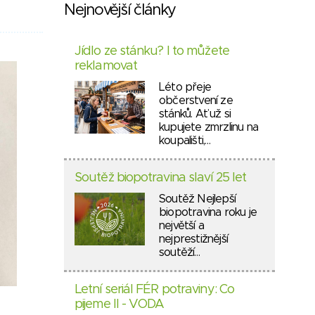
Nejnovější články
Jídlo ze stánku? I to můžete
reklamovat
Léto přeje
občerstvení ze
stánků. Ať už si
kupujete zmrzlinu na
koupališti,…
Soutěž biopotravina slaví 25 let
Soutěž Nejlepší
biopotravina roku je
největší a
nejprestižnější
soutěží…
Letní seriál FÉR potraviny: Co
pijeme II - VODA