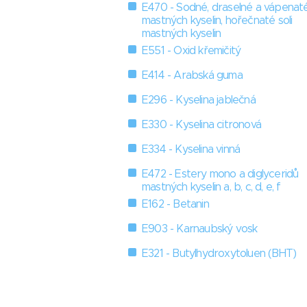
E470 - Sodné, draselné a vápenaté
mastných kyselin, hořečnaté soli
mastných kyselin
E551 - Oxid křemičitý
E414 - Arabská guma
E296 - Kyselina jablečná
E330 - Kyselina citronová
E334 - Kyselina vinná
E472 - Estery mono a diglyceridů
mastných kyselin a, b, c, d, e, f
E162 - Betanin
E903 - Karnaubský vosk
E321 - Butylhydroxytoluen (BHT)