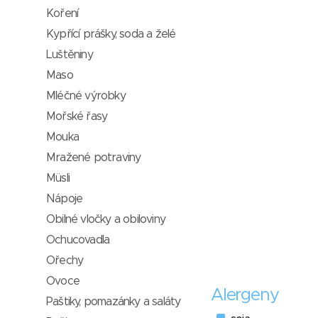
Koření
Kypřící prášky, soda a želé
Luštěniny
Maso
Mléčné výrobky
Mořské řasy
Mouka
Mražené potraviny
Müsli
Nápoje
Obilné vločky a obiloviny
Ochucovadla
Ořechy
Ovoce
Alergeny
Paštiky, pomazánky a saláty